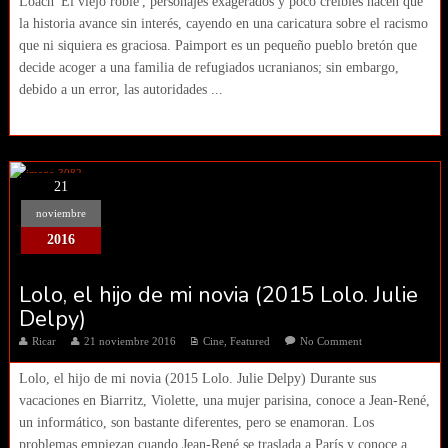
Loach 'El viejo roble', personajes exagerados y poco creíbles hacen que
la historia avance sin interés, cayendo en una caricatura sobre el racismo
que ni siquiera es graciosa. Paimport es un pequeño pueblo bretón que
decide acoger a una familia de refugiados ucranianos; sin embargo,
debido a un error, las autoridades ...
21
noviembre
2016
Lolo, el hijo de mi novia (2015 Lolo. Julie
Delpy)
Ricar
21 noviembre 2016
Cine
,
Featured
No Comment
Lolo, el hijo de mi novia (2015 Lolo. Julie Delpy) Durante sus
vacaciones en Biarritz, Violette, una mujer parisina, conoce a Jean-René,
un informático, son bastante diferentes, pero se enamoran. Los
problemas empiezan cuando Jean-René se traslada a París y conoce a