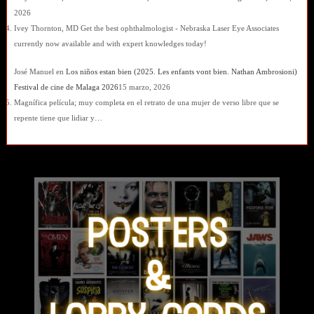
2026
Ivey Thornton, MD Get the best ophthalmologist - Nebraska Laser Eye Associates
currently now available and with expert knowledges today!
José Manuel
en
Los niños estan bien (2025. Les enfants vont bien. Nathan Ambrosioni)
Festival de cine de Malaga 2026
15 marzo, 2026
Magnífica película; muy completa en el retrato de una mujer de verso libre que se
repente tiene que lidiar y…