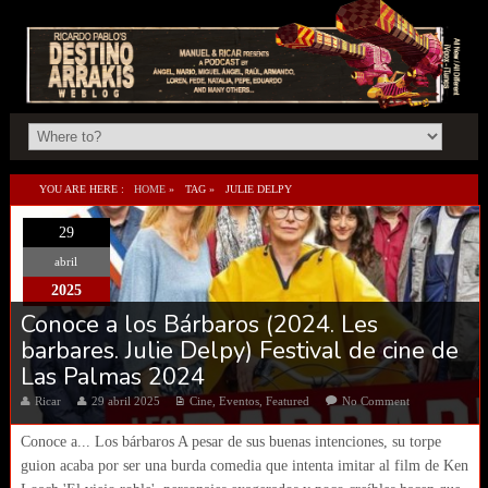
YOU ARE HERE :
HOME
»
TAG »
JULIE DELPY
29
abril
2025
Conoce a los Bárbaros (2024. Les
barbares. Julie Delpy) Festival de cine de
Las Palmas 2024
Ricar
29 abril 2025
Cine
,
Eventos
,
Featured
No Comment
Conoce a... Los bárbaros A pesar de sus buenas intenciones, su torpe
guion acaba por ser una burda comedia que intenta imitar al film de Ken