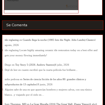
Se Comenta
tile reglazing
en
Cuando llega la noche (1985 Into the Night. John Landis) Classics
1
agosto, 2026
tile reglazing Locate highly amazing ceramic tile restoration today on a best offer and
gets your money flowing immediately!
Diego
en
Toy Story 5 (2026. Andrew Stanton)
6 julio, 2026
Dejé de leer en cuanto escribió que la cuarta película fue brillante...
mike pedrosa
en
Series de ciencia ficción de los años 80: grandes clásicos y
subproductos de 13 capítulos
18 junio, 2026
Alguien sabe de una en que aparecían hombres y mujeres calvas, con una túnica
blanca...y viajando por el cielo en…
Ivey Thornton, MD
en
La Gran Muralla (2016 The Great Wall. Zhang Yimou)
4 abril,