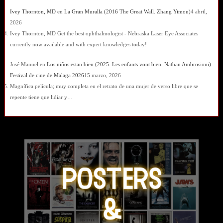
Ivey Thornton, MD
en
La Gran Muralla (2016 The Great Wall. Zhang Yimou)
4 abril,
2026
Ivey Thornton, MD Get the best ophthalmologist - Nebraska Laser Eye Associates
currently now available and with expert knowledges today!
José Manuel
en
Los niños estan bien (2025. Les enfants vont bien. Nathan Ambrosioni)
Festival de cine de Malaga 2026
15 marzo, 2026
Magnífica película; muy completa en el retrato de una mujer de verso libre que se
repente tiene que lidiar y…