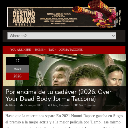
YOU ARE HERE :
HOME
»
TAG »
JORMA TACCONE
27
mayo
2026
Por encima de tu cadáver (2026. Over
Your Dead Body. Jorma Taccone)
Ricar
27 mayo 2026
Cine
,
Featured
No Comment
Hasta que la muerte nos separe En 2021 Noomi Rapace ganaba en Sitges
el premio a la mejor actriz y a la mejor película por 'Lamb', ese mismo