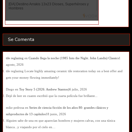
Se Comenta
tile reglazing
en
Cuando llega la noche (1985 Into the Night. John Landis) Classics
1
agosto, 2026
tile reglazing Locate highly amazing ceramic tile restoration today on a best offer and
gets your money flowing immediately!
Diego
en
Toy Story 5 (2026. Andrew Stanton)
6 julio, 2026
Dejé de leer en cuanto escribió que la cuarta película fue brillante...
mike pedrosa
en
Series de ciencia ficción de los años 80: grandes clásicos y
subproductos de 13 capítulos
18 junio, 2026
Alguien sabe de una en que aparecían hombres y mujeres calvas, con una túnica
blanca...y viajando por el cielo en…