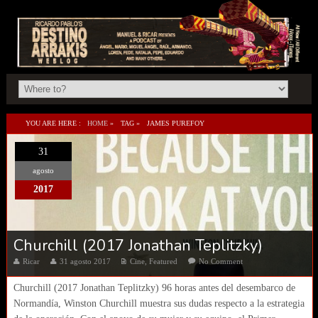
YOU ARE HERE :
HOME
»
TAG »
JAMES PUREFOY
31
agosto
2017
Churchill (2017 Jonathan Teplitzky)
Ricar
31 agosto 2017
Cine
,
Featured
No Comment
Churchill (2017 Jonathan Teplitzky) 96 horas antes del desembarco de
Normandía, Winston Churchill muestra sus dudas respecto a la estrategia