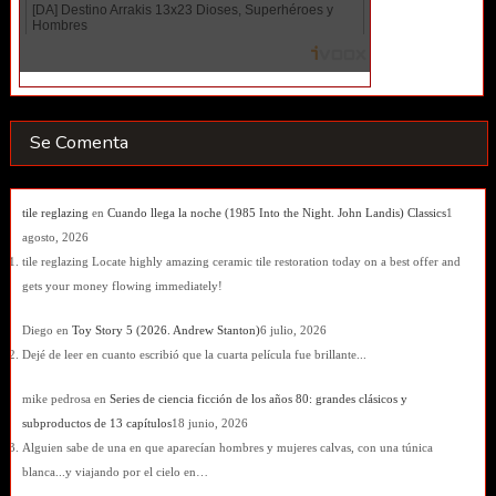
Se Comenta
tile reglazing
en
Cuando llega la noche (1985 Into the Night. John Landis) Classics
1
agosto, 2026
tile reglazing Locate highly amazing ceramic tile restoration today on a best offer and
gets your money flowing immediately!
Diego
en
Toy Story 5 (2026. Andrew Stanton)
6 julio, 2026
Dejé de leer en cuanto escribió que la cuarta película fue brillante...
mike pedrosa
en
Series de ciencia ficción de los años 80: grandes clásicos y
subproductos de 13 capítulos
18 junio, 2026
Alguien sabe de una en que aparecían hombres y mujeres calvas, con una túnica
blanca...y viajando por el cielo en…