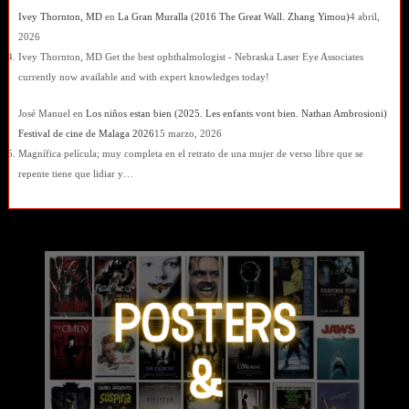
Ivey Thornton, MD
en
La Gran Muralla (2016 The Great Wall. Zhang Yimou)
4 abril,
2026
Ivey Thornton, MD Get the best ophthalmologist - Nebraska Laser Eye Associates
currently now available and with expert knowledges today!
José Manuel
en
Los niños estan bien (2025. Les enfants vont bien. Nathan Ambrosioni)
Festival de cine de Malaga 2026
15 marzo, 2026
Magnífica película; muy completa en el retrato de una mujer de verso libre que se
repente tiene que lidiar y…