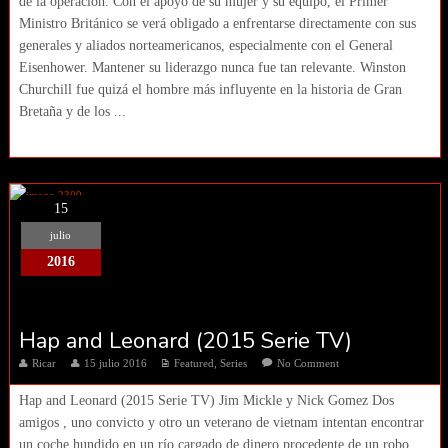
de la operación. Con el apoyo de su mujer y su equipo, el Primer
Ministro Británico se verá obligado a enfrentarse directamente con sus
generales y aliados norteamericanos, especialmente con el General
Eisenhower. Mantener su liderazgo nunca fue tan relevante. Winston
Churchill fue quizá el hombre más influyente en la historia de Gran
Bretaña y de los ...
15
julio
2016
Hap and Leonard (2015 Serie TV)
Ricar
15 julio 2016
Featured
,
Series
No Comment
Hap and Leonard (2015 Serie TV) Jim Mickle y Nick Gomez Dos
amigos , uno convicto y otro un veterano de vietnam intentan encontrar
un coche hundido en un río cargado de dinero procedente de un robo,