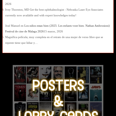
2026
Ivey Thornton, MD Get the best ophthalmologist - Nebraska Laser Eye Associates
currently now available and with expert knowledges today!
José Manuel
en
Los niños estan bien (2025. Les enfants vont bien. Nathan Ambrosioni)
Festival de cine de Malaga 2026
15 marzo, 2026
Magnífica película; muy completa en el retrato de una mujer de verso libre que se
repente tiene que lidiar y…