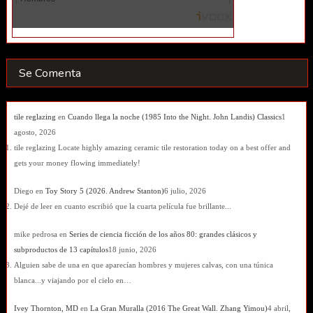
Se Comenta
tile reglazing
en
Cuando llega la noche (1985 Into the Night. John Landis) Classics
1
agosto, 2026
tile reglazing Locate highly amazing ceramic tile restoration today on a best offer and
gets your money flowing immediately!
Diego
en
Toy Story 5 (2026. Andrew Stanton)
6 julio, 2026
Dejé de leer en cuanto escribió que la cuarta película fue brillante...
mike pedrosa
en
Series de ciencia ficción de los años 80: grandes clásicos y
subproductos de 13 capítulos
18 junio, 2026
Alguien sabe de una en que aparecían hombres y mujeres calvas, con una túnica
blanca...y viajando por el cielo en…
Ivey Thornton, MD
en
La Gran Muralla (2016 The Great Wall. Zhang Yimou)
4 abril,