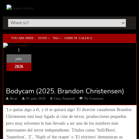
YOU ARE HERE :
HOME
»
TAG »
JAIME M. CALLICA
1
julio
2026
Bodycam (2025. Brandon Christensen)
Ricar
01 julio 2026
Cine
,
Featured
No Comment
'Le quitas algo a él, y él te quitará algo' El director canadiense Brandon
Christensen está muy ligado al cine de terror, producciones pequeñas
pero muy solventes le han llevado a ser uno de los nombres más
interesantes del terror independiente. Títulos como 'Still/Born',
'Superhost', 'Z', 'Nigth of the reaper' o 'El titiritero' demuestran su