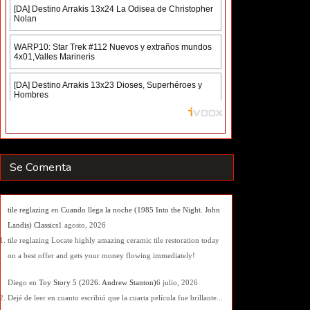
Se Comenta
tile reglazing
en
Cuando llega la noche (1985 Into the Night. John
Landis) Classics
1 agosto, 2026
tile reglazing Locate highly amazing ceramic tile restoration today
on a best offer and gets your money flowing immediately!
Diego
en
Toy Story 5 (2026. Andrew Stanton)
6 julio, 2026
Dejé de leer en cuanto escribió que la cuarta película fue brillante...