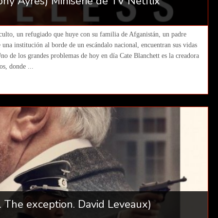
ny Ayres) Miniserie de TV Netflix
t
culto, un refugiado que huye con su familia de Afganistán, un padre
e una institución al borde de un escándalo nacional, encuentran sus vidas
Uno de los grandes problemas de hoy en día Cate Blanchett es la creadora
os, donde ...
 . The exception. David Leveaux)