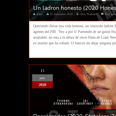
Un ladron honesto (2020 Honest
Ricar
31 diciembre 2020
Cine
,
Featured
No Com
Queriendo llevar una vida honesta, un conocido ladrón d
agentes del FBI. 'Voy a por ti' Partiendo de un guion flo
aceptable, no esta a la altura de otros films de Liam Ne
ex marine que ha robado 12 bancos sin dejar ninguna pist
15
julio
2020