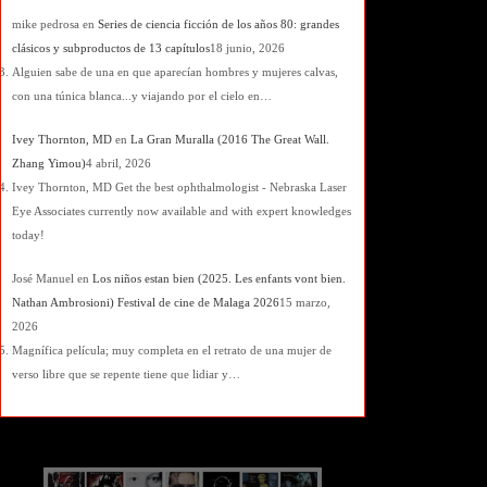
mike pedrosa
en
Series de ciencia ficción de los años 80: grandes
clásicos y subproductos de 13 capítulos
18 junio, 2026
Alguien sabe de una en que aparecían hombres y mujeres calvas,
con una túnica blanca...y viajando por el cielo en…
Ivey Thornton, MD
en
La Gran Muralla (2016 The Great Wall.
Zhang Yimou)
4 abril, 2026
Ivey Thornton, MD Get the best ophthalmologist - Nebraska Laser
Eye Associates currently now available and with expert knowledges
today!
José Manuel
en
Los niños estan bien (2025. Les enfants vont bien.
Nathan Ambrosioni) Festival de cine de Malaga 2026
15 marzo,
2026
Magnífica película; muy completa en el retrato de una mujer de
verso libre que se repente tiene que lidiar y…