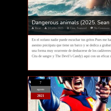
Dangerous animals (2025. Sean
Ricar
24 julio 2025
Cine
,
Featured
No Comment
En el océano nadie puede escuchar tus gritos Pues me ha 
asesino psicópata que tiene un barco y se dedica a grabar
una forma muy ocurrente de deshacerse de los cadáveres 
Cita de sangre y The Devil’s Candy) aqui con un eficaz r
7
agosto
2021