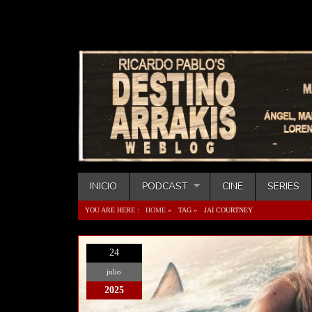
INICIO
PODCAST
CINE
SERIES
YOU ARE HERE :
HOME
»
TAG »
JAI COURTNEY
24
julio
2025