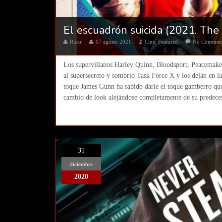
El escuadrón suicida (2021. The
Ricar
07 agosto 2021
Cine
,
Featured
No Commen
Los supervillanos Harley Quinn, Bloodsport, Peacemaker 
al supersecreto y sombrío Task Force X y los dejan en l
toque James Gunn ha sabido darle el toque gamberro que 
cambio de look alejándose completamente de su predeces
31
diciembre
2020