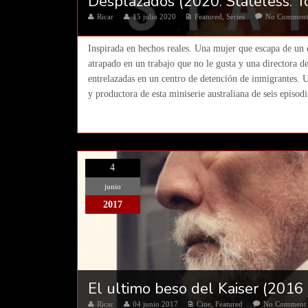
Desplazados (2020. Stateless. To
Ricar
15 julio 2020
Featured
,
Series
No Commen
Inspirada en hechos reales. Una mujer que escapa de un 
atrapado en un trabajo que no le gusta y una directora d
entrelazadas en un centro de detención de inmigrantes. 
y productora de esta miniserie australiana de seis episodi
4
junio
2017
El ultimo beso del Kaiser (2016
Ricar
04 junio 2017
Cine
,
Featured
No Comment