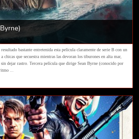
 Byrne)
resultado bastante entretenida esta película claramente de serie B con un
 a chicas que secuestra mientras las devoran los tiburones en alta mar,
sin dejar rastro. Tercera película que dirige Sean Byrne (conocido por
itmo ...