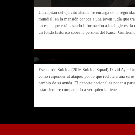
Un capitán del ejército alemán se encarga de la segurida
mundial, en la mansión conoce a una joven judía que trab
un espía que está pasando información a los ingleses, la
un fondo histórico sobre la persona del Kaiser Guillermo 
Escuadrón Suicida (2016 Suicid
Ricar
05 agosto 2016
Cine
,
Featured
2 Comments
5
Escuadrón Suicida (2016 Suicide Squad) David Ayer Una 
agosto
cómo responder al ataque, por lo que recluta a una serie 
2016
cambio de su ayuda. El deporte nacional es poner a pari
estar siempre comparando a ver quien la tiene ...