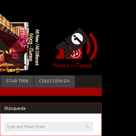
iVoox
/
iTunes
STAR TREK
COLECCIÓN DA
Búsqueda