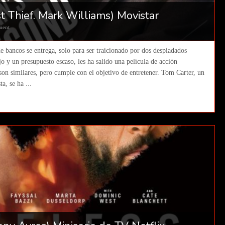
 Thief. Mark Williams) Movistar
ment
e bancos se entrega, solo para ser traicionado por dos despiadados
jo y un presupuesto escaso, les ha salido una película de acción
eson similares, pero cumple con el objetivo de entretener. Tom Carter, un
a, se ha ...