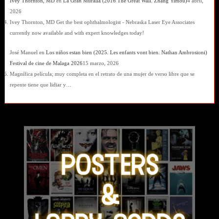
Ivey Thornton, MD
en
La Gran Muralla (2016 The Great Wall. Zhang Yimou)
4 abril,
2026
Ivey Thornton, MD Get the best ophthalmologist - Nebraska Laser Eye Associates
currently now available and with expert knowledges today!
José Manuel
en
Los niños estan bien (2025. Les enfants vont bien. Nathan Ambrosioni)
Festival de cine de Malaga 2026
15 marzo, 2026
Magnífica película; muy completa en el retrato de una mujer de verso libre que se
repente tiene que lidiar y…