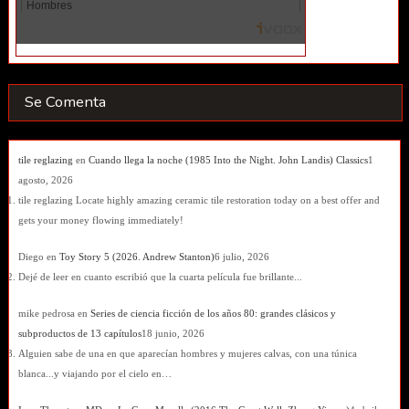
Se Comenta
tile reglazing
en
Cuando llega la noche (1985 Into the Night. John Landis) Classics
1
agosto, 2026
tile reglazing Locate highly amazing ceramic tile restoration today on a best offer and
gets your money flowing immediately!
Diego
en
Toy Story 5 (2026. Andrew Stanton)
6 julio, 2026
Dejé de leer en cuanto escribió que la cuarta película fue brillante...
mike pedrosa
en
Series de ciencia ficción de los años 80: grandes clásicos y
subproductos de 13 capítulos
18 junio, 2026
Alguien sabe de una en que aparecían hombres y mujeres calvas, con una túnica
blanca...y viajando por el cielo en…