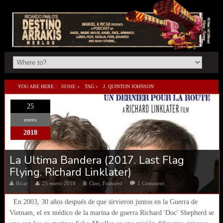
YOU ARE HERE :
HOME
»
TAG »
J. QUINTON JOHNSON
25
enero
2018
La Ultima Bandera (2017. Last Flag
Flying. Richard Linklater)
Ricar
25 enero 2018
Cine
,
Featured
1 Comment
En 2003, 30 años después de que sirvieron juntos en la Guerra de
Vietnam, el ex médico de la marina de guerra Richard 'Doc' Shepherd se