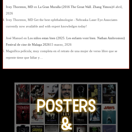
Ivey Thornton, MD
en
La Gran Muralla (2016 The Great Wall. Zhang Yimou)
4 abril,
2026
Ivey Thornton, MD Get the best ophthalmologist - Nebraska Laser Eye Associates
currently now available and with expert knowledges today!
José Manuel
en
Los niños estan bien (2025. Les enfants vont bien. Nathan Ambrosioni)
Festival de cine de Malaga 2026
15 marzo, 2026
Magnífica película; muy completa en el retrato de una mujer de verso libre que se
repente tiene que lidiar y…