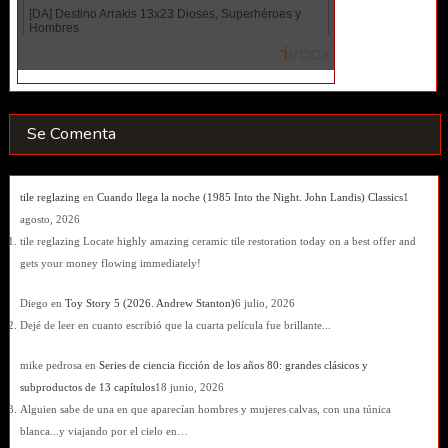
Se Comenta
tile reglazing
en
Cuando llega la noche (1985 Into the Night. John Landis) Classics
1
agosto, 2026
tile reglazing Locate highly amazing ceramic tile restoration today on a best offer and
gets your money flowing immediately!
Diego
en
Toy Story 5 (2026. Andrew Stanton)
6 julio, 2026
Dejé de leer en cuanto escribió que la cuarta película fue brillante...
mike pedrosa
en
Series de ciencia ficción de los años 80: grandes clásicos y
subproductos de 13 capítulos
18 junio, 2026
Alguien sabe de una en que aparecían hombres y mujeres calvas, con una túnica
blanca...y viajando por el cielo en…