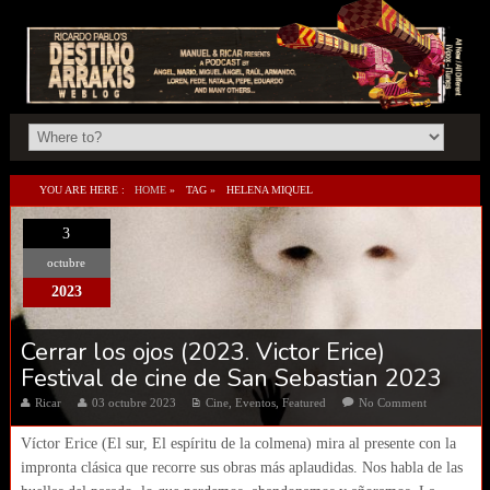
YOU ARE HERE :
HOME
»
TAG »
HELENA MIQUEL
3
octubre
2023
Cerrar los ojos (2023. Victor Erice)
Festival de cine de San Sebastian 2023
Ricar
03 octubre 2023
Cine
,
Eventos
,
Featured
No Comment
Víctor Erice (El sur, El espíritu de la colmena) mira al presente con la
impronta clásica que recorre sus obras más aplaudidas. Nos habla de las