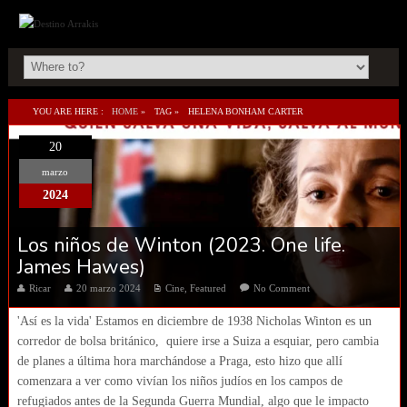
YOU ARE HERE :
HOME
»
TAG »
HELENA BONHAM CARTER
20
marzo
2024
Los niños de Winton (2023. One life.
James Hawes)
Ricar
20 marzo 2024
Cine
,
Featured
No Comment
'Así es la vida' Estamos en diciembre de 1938 Nicholas Winton es un
corredor de bolsa británico, quiere irse a Suiza a esquiar, pero cambia
de planes a última hora marchándose a Praga, esto hizo que allí
comenzara a ver como vivían los niños judíos en los campos de
refugiados antes de la Segunda Guerra Mundial, algo que le impacto