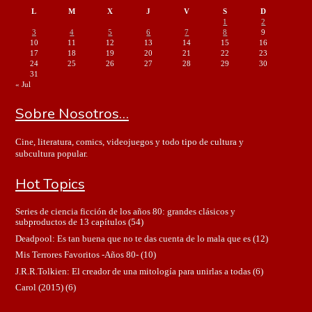
L
M
X
J
V
S
D
1
2
3
4
5
6
7
8
9
10
11
12
13
14
15
16
17
18
19
20
21
22
23
24
25
26
27
28
29
30
31
« Jul
Sobre Nosotros…
Cine, literatura, comics, videojuegos y todo tipo de cultura y
subcultura popular.
Hot Topics
Series de ciencia ficción de los años 80: grandes clásicos y
subproductos de 13 capítulos
(54)
Deadpool: Es tan buena que no te das cuenta de lo mala que es
(12)
Mis Terrores Favoritos -Años 80-
(10)
J.R.R.Tolkien: El creador de una mitología para unirlas a todas
(6)
Carol (2015)
(6)