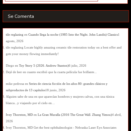
Se Comenta
tile reglazing
en
Cuando llega la noche (1985 Into the Night. John Landis) Classics
1
agosto, 2026
tile reglazing Locate highly amazing ceramic tile restoration today on a best offer and
gets your money flowing immediately!
Diego
en
Toy Story 5 (2026. Andrew Stanton)
6 julio, 2026
Dejé de leer en cuanto escribió que la cuarta película fue brillante...
mike pedrosa
en
Series de ciencia ficción de los años 80: grandes clásicos y
subproductos de 13 capítulos
18 junio, 2026
Alguien sabe de una en que aparecían hombres y mujeres calvas, con una túnica
blanca...y viajando por el cielo en…
Ivey Thornton, MD
en
La Gran Muralla (2016 The Great Wall. Zhang Yimou)
4 abril,
2026
Ivey Thornton, MD Get the best ophthalmologist - Nebraska Laser Eye Associates