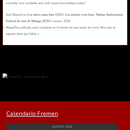
currently now available and with expert knowledges today!
José Manuel
en
Los niños estan bien (2025. Les enfants vont bien. Nathan Ambrosioni)
Festival de cine de Malaga 2026
15 marzo, 2026
Magnífica película; muy completa en el retrato de una mujer de verso libre que se
repente tiene que lidiar y…
Calendario Fremen
AGOSTO 2026