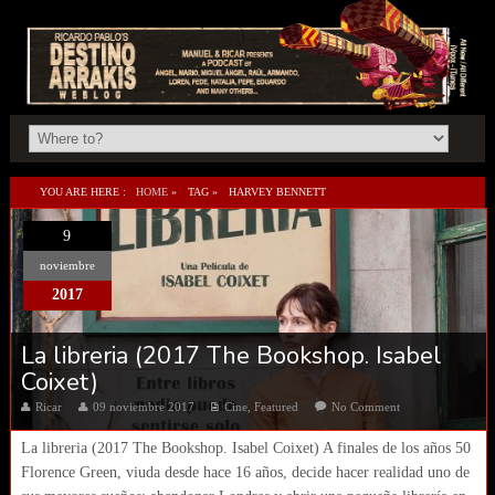
YOU ARE HERE :
HOME
»
TAG »
HARVEY BENNETT
9
noviembre
2017
La libreria (2017 The Bookshop. Isabel
Coixet)
Ricar
09 noviembre 2017
Cine
,
Featured
No Comment
La libreria (2017 The Bookshop. Isabel Coixet) A finales de los años 50
Florence Green, viuda desde hace 16 años, decide hacer realidad uno de