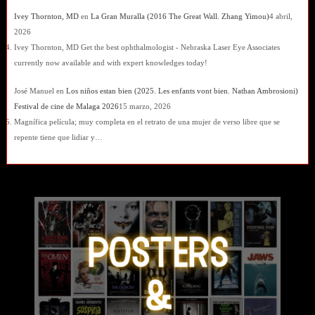
Ivey Thornton, MD
en
La Gran Muralla (2016 The Great Wall. Zhang Yimou)
4 abril,
2026
Ivey Thornton, MD Get the best ophthalmologist - Nebraska Laser Eye Associates
currently now available and with expert knowledges today!
José Manuel
en
Los niños estan bien (2025. Les enfants vont bien. Nathan Ambrosioni)
Festival de cine de Malaga 2026
15 marzo, 2026
Magnífica película; muy completa en el retrato de una mujer de verso libre que se
repente tiene que lidiar y…