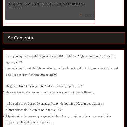
Se Comenta
tile reglazing
en
Cuando llega la noche (1985 Into the Night. John Landis) Classics
1
agosto, 2026
tile reglazing Locate highly amazing ceramic tile restoration today on a best offer and
gets your money flowing immediately!
Diego
en
Toy Story 5 (2026. Andrew Stanton)
6 julio, 2026
Dejé de leer en cuanto escribió que la cuarta película fue brillante...
mike pedrosa
en
Series de ciencia ficción de los años 80: grandes clásicos y
subproductos de 13 capítulos
18 junio, 2026
Alguien sabe de una en que aparecían hombres y mujeres calvas, con una túnica
blanca...y viajando por el cielo en…