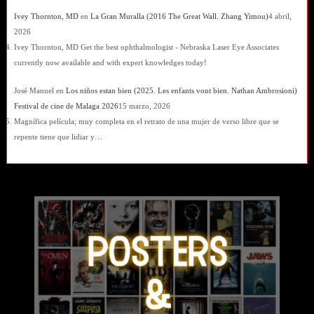
Ivey Thornton, MD
en
La Gran Muralla (2016 The Great Wall. Zhang Yimou)
4 abril,
2026
Ivey Thornton, MD Get the best ophthalmologist - Nebraska Laser Eye Associates
currently now available and with expert knowledges today!
José Manuel
en
Los niños estan bien (2025. Les enfants vont bien. Nathan Ambrosioni)
Festival de cine de Malaga 2026
15 marzo, 2026
Magnífica película; muy completa en el retrato de una mujer de verso libre que se
repente tiene que lidiar y…