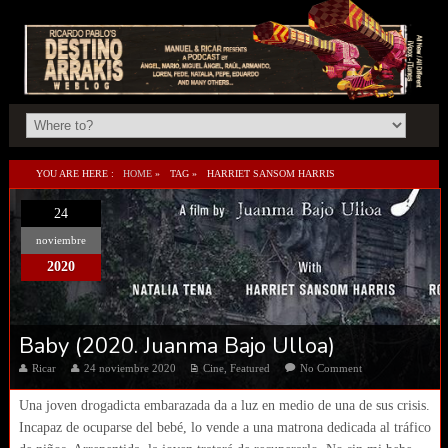
YOU ARE HERE :
HOME
»
TAG »
HARRIET SANSOM HARRIS
24
noviembre
2020
Baby (2020. Juanma Bajo Ulloa)
Ricar
24 noviembre 2020
Cine
,
Featured
No Comment
Una joven drogadicta embarazada da a luz en medio de una de sus crisis.
Incapaz de ocuparse del bebé, lo vende a una matrona dedicada al tráfico