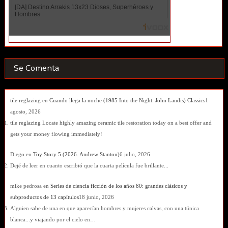
Se Comenta
tile reglazing
en
Cuando llega la noche (1985 Into the Night. John Landis) Classics
1
agosto, 2026
tile reglazing Locate highly amazing ceramic tile restoration today on a best offer and
gets your money flowing immediately!
Diego
en
Toy Story 5 (2026. Andrew Stanton)
6 julio, 2026
Dejé de leer en cuanto escribió que la cuarta película fue brillante...
mike pedrosa
en
Series de ciencia ficción de los años 80: grandes clásicos y
subproductos de 13 capítulos
18 junio, 2026
Alguien sabe de una en que aparecían hombres y mujeres calvas, con una túnica
blanca...y viajando por el cielo en…