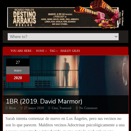
YOU ARE HERE :
HOME
»
TAG »
HAILEY GILES
27
mayo
2020
1BR (2019. David Marmor)
Ricar
27 mayo 2020
Cine
,
Featured
No Comment
Sarah intenta comenzar de nuevo en Los Ángeles, pero sus vecinos no
son lo que parecen. Malditos vecinos Adoctrinar psicológicamente a una