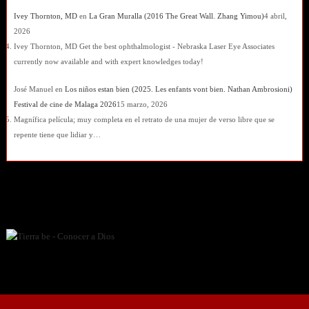
Ivey Thornton, MD
en
La Gran Muralla (2016 The Great Wall. Zhang Yimou)
4 abril,
2026
Ivey Thornton, MD Get the best ophthalmologist - Nebraska Laser Eye Associates
currently now available and with expert knowledges today!
José Manuel
en
Los niños estan bien (2025. Les enfants vont bien. Nathan Ambrosioni)
Festival de cine de Malaga 2026
15 marzo, 2026
Magnífica película; muy completa en el retrato de una mujer de verso libre que se
repente tiene que lidiar y…