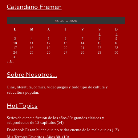
Calendario Fremen
AGOSTO 2026
L
M
X
J
V
S
D
1
2
3
4
5
6
7
8
9
10
11
12
13
14
15
16
17
18
19
20
21
22
23
24
25
26
27
28
29
30
31
« Jul
Sobre Nosotros…
Cine, literatura, comics, videojuegos y todo tipo de cultura y
subcultura popular.
Hot Topics
Series de ciencia ficción de los años 80: grandes clásicos y
subproductos de 13 capítulos
(54)
Deadpool: Es tan buena que no te das cuenta de lo mala que es
(12)
Mis Terrores Favoritos -Años 80-
(10)