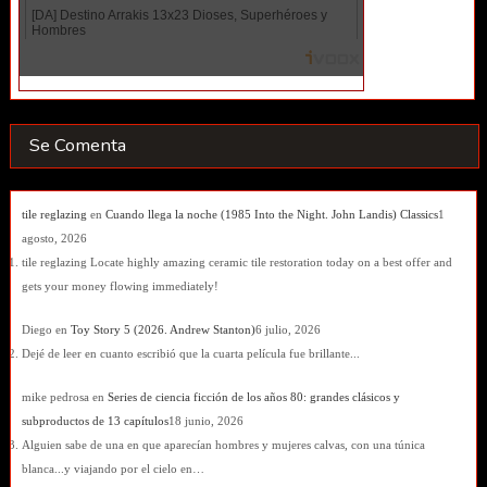
Se Comenta
tile reglazing
en
Cuando llega la noche (1985 Into the Night. John Landis) Classics
1
agosto, 2026
tile reglazing Locate highly amazing ceramic tile restoration today on a best offer and
gets your money flowing immediately!
Diego
en
Toy Story 5 (2026. Andrew Stanton)
6 julio, 2026
Dejé de leer en cuanto escribió que la cuarta película fue brillante...
mike pedrosa
en
Series de ciencia ficción de los años 80: grandes clásicos y
subproductos de 13 capítulos
18 junio, 2026
Alguien sabe de una en que aparecían hombres y mujeres calvas, con una túnica
blanca...y viajando por el cielo en…