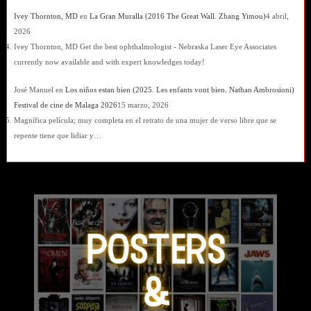
Ivey Thornton, MD
en
La Gran Muralla (2016 The Great Wall. Zhang Yimou)
4 abril,
2026
Ivey Thornton, MD Get the best ophthalmologist - Nebraska Laser Eye Associates
currently now available and with expert knowledges today!
José Manuel
en
Los niños estan bien (2025. Les enfants vont bien. Nathan Ambrosioni)
Festival de cine de Malaga 2026
15 marzo, 2026
Magnífica película; muy completa en el retrato de una mujer de verso libre que se
repente tiene que lidiar y…