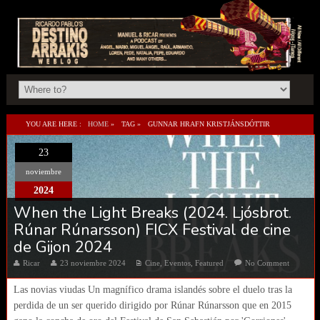
YOU ARE HERE :
HOME
»
TAG »
GUNNAR HRAFN KRISTJÁNSDÓTTIR
23
noviembre
2024
When the Light Breaks (2024. Ljósbrot.
Rúnar Rúnarsson) FICX Festival de cine
de Gijon 2024
Ricar
23 noviembre 2024
Cine
,
Eventos
,
Featured
No Comment
Las novias viudas Un magnífico drama islandés sobre el duelo tras la
perdida de un ser querido dirigido por Rúnar Rúnarsson que en 2015