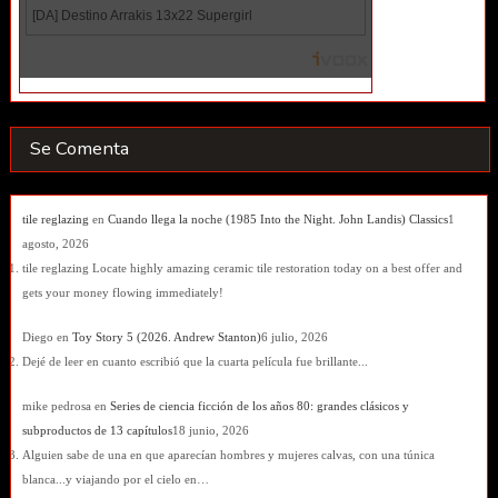
Se Comenta
tile reglazing
en
Cuando llega la noche (1985 Into the Night. John Landis) Classics
1
agosto, 2026
tile reglazing Locate highly amazing ceramic tile restoration today on a best offer and
gets your money flowing immediately!
Diego
en
Toy Story 5 (2026. Andrew Stanton)
6 julio, 2026
Dejé de leer en cuanto escribió que la cuarta película fue brillante...
mike pedrosa
en
Series de ciencia ficción de los años 80: grandes clásicos y
subproductos de 13 capítulos
18 junio, 2026
Alguien sabe de una en que aparecían hombres y mujeres calvas, con una túnica
blanca...y viajando por el cielo en…