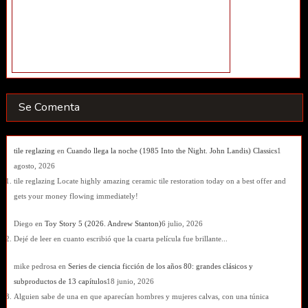
Se Comenta
tile reglazing
en
Cuando llega la noche (1985 Into the Night. John Landis) Classics
1
agosto, 2026
tile reglazing Locate highly amazing ceramic tile restoration today on a best offer and
gets your money flowing immediately!
Diego
en
Toy Story 5 (2026. Andrew Stanton)
6 julio, 2026
Dejé de leer en cuanto escribió que la cuarta película fue brillante...
mike pedrosa
en
Series de ciencia ficción de los años 80: grandes clásicos y
subproductos de 13 capítulos
18 junio, 2026
Alguien sabe de una en que aparecían hombres y mujeres calvas, con una túnica