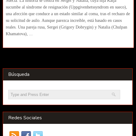
Suecia. La historia se centra en Sergei y Natalia, cuya hija Katja
sucumbe al síndrome de resignación (Uppgivenhetssyndrom en sueco),
una afección que conduce a un estado similar al coma, tras el rechazo de
su solicitud de asilo. Aunque parezca increíble, está basado en casos
reales. Una pareja rusa, Sergei (Grigory Dobrygin) y Natalia (Chulpan
Khamatova), ...
Búsqueda
Redes Sociales