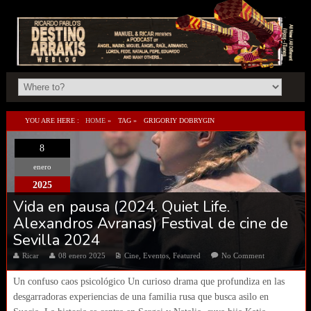
YOU ARE HERE :
HOME
»
TAG »
GRIGORIY DOBRYGIN
8
enero
2025
Vida en pausa (2024. Quiet Life.
Alexandros Avranas) Festival de cine de
Sevilla 2024
Ricar
08 enero 2025
Cine
,
Eventos
,
Featured
No Comment
Un confuso caos psicológico Un curioso drama que profundiza en las
desgarradoras experiencias de una familia rusa que busca asilo en