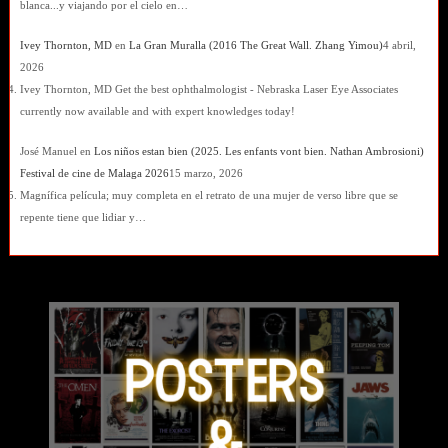
blanca...y viajando por el cielo en…
Ivey Thornton, MD
en
La Gran Muralla (2016 The Great Wall. Zhang Yimou)
4 abril,
2026
Ivey Thornton, MD Get the best ophthalmologist - Nebraska Laser Eye Associates
currently now available and with expert knowledges today!
José Manuel
en
Los niños estan bien (2025. Les enfants vont bien. Nathan Ambrosioni)
Festival de cine de Malaga 2026
15 marzo, 2026
Magnífica película; muy completa en el retrato de una mujer de verso libre que se
repente tiene que lidiar y…