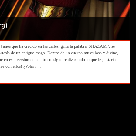
rg)
 años que ha crecido en las calles, grita la palabra 'SHAZAM!', se
ortesía de un antiguo mago. Dentro de un cuerpo musculoso y divino,
en esta versión de adulto consigue realizar todo lo que le gustaría
se con ellos! ¿Volar? ...