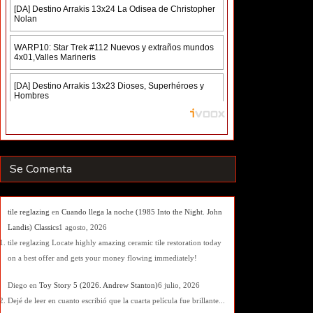
Se Comenta
tile reglazing
en
Cuando llega la noche (1985 Into the Night. John
Landis) Classics
1 agosto, 2026
tile reglazing Locate highly amazing ceramic tile restoration today
on a best offer and gets your money flowing immediately!
Diego
en
Toy Story 5 (2026. Andrew Stanton)
6 julio, 2026
Dejé de leer en cuanto escribió que la cuarta película fue brillante...