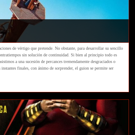
nt
ciones de vértigo que pretende. No obstante, para desarrollar su sencillo
ontratiempos sin solución de continuidad. Si bien al principio todo es
asistimos a una sucesión de percances tremendamente desgraciados o
 instantes finales, con ánimo de sorprender, el guion se permite ser