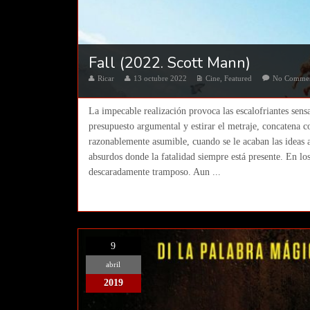
Fall (2022. Scott Mann)
Ricar
13 octubre 2022
Cine
,
Featured
No Comme
La impecable realización provoca las escalofriantes sensa
presupuesto argumental y estirar el metraje, concatena c
razonablemente asumible, cuando se le acaban las ideas 
absurdos donde la fatalidad siempre está presente. En los
descaradamente tramposo. Aun ...
9
abril
2019