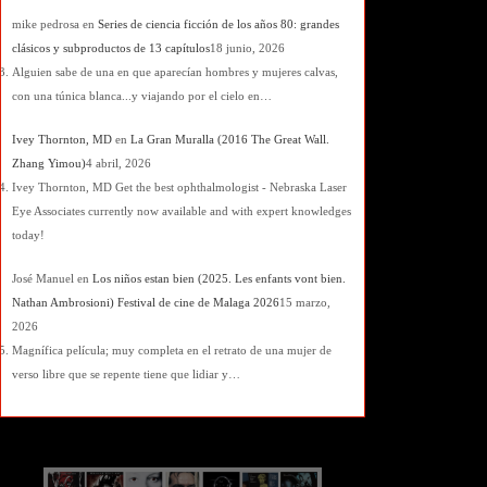
mike pedrosa
en
Series de ciencia ficción de los años 80: grandes
clásicos y subproductos de 13 capítulos
18 junio, 2026
Alguien sabe de una en que aparecían hombres y mujeres calvas,
con una túnica blanca...y viajando por el cielo en…
Ivey Thornton, MD
en
La Gran Muralla (2016 The Great Wall.
Zhang Yimou)
4 abril, 2026
Ivey Thornton, MD Get the best ophthalmologist - Nebraska Laser
Eye Associates currently now available and with expert knowledges
today!
José Manuel
en
Los niños estan bien (2025. Les enfants vont bien.
Nathan Ambrosioni) Festival de cine de Malaga 2026
15 marzo,
2026
Magnífica película; muy completa en el retrato de una mujer de
verso libre que se repente tiene que lidiar y…