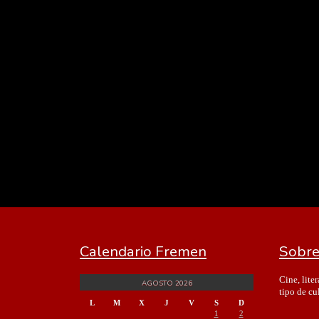
Calendario Fremen
Sobre
Cine, lite
AGOSTO 2026
tipo de cu
L
M
X
J
V
S
D
1
2