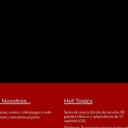
 Nosotros…
Hot Topics
Series de ciencia ficción de los años 80:
ratura, comics, videojuegos y todo
grandes clásicos y subproductos de 13
ltura y subcultura popular.
capítulos
(54)
Deadpool: Es tan buena que no te das cu