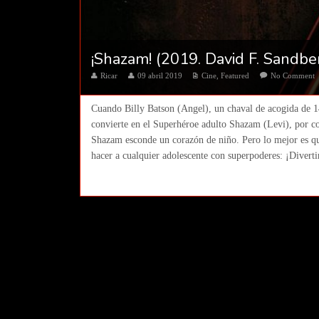
¡Shazam! (2019. David F. Sandbe
Ricar
09 abril 2019
Cine
,
Featured
No Comment
Cuando Billy Batson (Angel), un chaval de acogida de 14
convierte en el Superhéroe adulto Shazam (Levi), por c
Shazam esconde un corazón de niño. Pero lo mejor es que 
hacer a cualquier adolescente con superpoderes: ¡Divertir