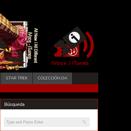
iVoox
/
iTunes
STAR TREK
COLECCIÓN DA
Búsqueda