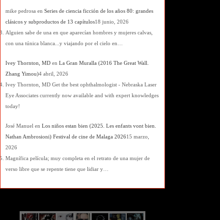
mike pedrosa
en
Series de ciencia ficción de los años 80: grandes
clásicos y subproductos de 13 capítulos
18 junio, 2026
Alguien sabe de una en que aparecían hombres y mujeres calvas,
con una túnica blanca...y viajando por el cielo en…
Ivey Thornton, MD
en
La Gran Muralla (2016 The Great Wall.
Zhang Yimou)
4 abril, 2026
Ivey Thornton, MD Get the best ophthalmologist - Nebraska Laser
Eye Associates currently now available and with expert knowledges
today!
José Manuel
en
Los niños estan bien (2025. Les enfants vont bien.
Nathan Ambrosioni) Festival de cine de Malaga 2026
15 marzo,
2026
Magnífica película; muy completa en el retrato de una mujer de
verso libre que se repente tiene que lidiar y…