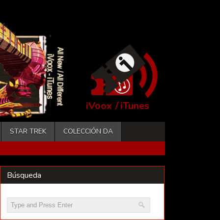
iVoox
/
iTunes
STAR TREK
COLECCIÓN DA
Búsqueda