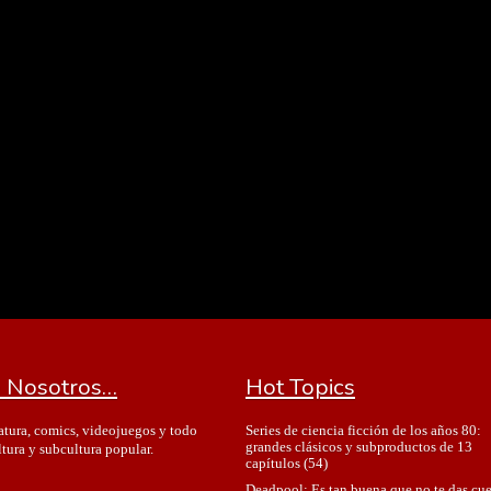
 Nosotros…
Hot Topics
Series de ciencia ficción de los años 80:
ratura, comics, videojuegos y todo
grandes clásicos y subproductos de 13
ltura y subcultura popular.
capítulos
(54)
Deadpool: Es tan buena que no te das cu