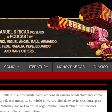
CÓMIC
LITERATURA
MONOGRÁFICOS
CLÁSICO
enn Ficarra y John Requa)
ban Shuffle' que nos cuenta cómo empezó su carrera accidentalmente como
aje de tres meses, se convirtió en varios años de experiencias duras para
. Whiskey Tango Foxtrot es argot militar, pero también sus iniciales
ierda o Que cojones definen ...