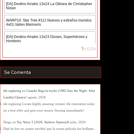
Se Comenta
tile reglazing
en
Cuando llega la noche (1985 Into the Night. John
Landis) Classics
1 agosto, 2026
tile reglazing Locate highly amazing ceramic tile restoration today
on a best offer and gets your money flowing immediately!
Diego
en
Toy Story 5 (2026. Andrew Stanton)
6 julio, 2026
Dejé de leer en cuanto escribió que la cuarta película fue brillante...