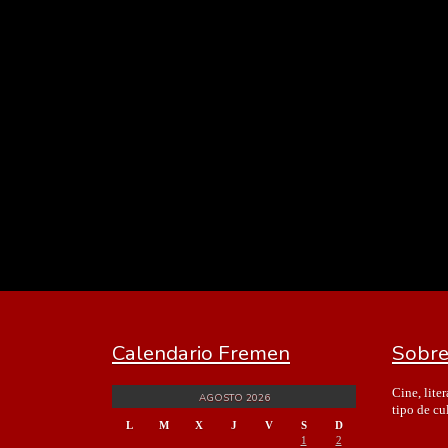
Calendario Fremen
Sobre
Cine, lite
AGOSTO 2026
tipo de cu
L
M
X
J
V
S
D
1
2