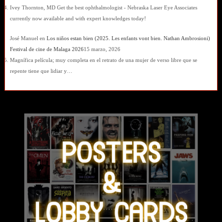
Ivey Thornton, MD Get the best ophthalmologist - Nebraska Laser Eye Associates
currently now available and with expert knowledges today!
José Manuel
en
Los niños estan bien (2025. Les enfants vont bien. Nathan Ambrosioni)
Festival de cine de Malaga 2026
15 marzo, 2026
Magnífica película; muy completa en el retrato de una mujer de verso libre que se
repente tiene que lidiar y…