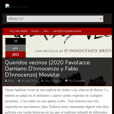
YOU ARE HERE :
HOME
»
TAG »
GIULIETTA REBEGGIANI
10
julio
2021
Queridos vecinos (2020 Favolacce.
Damiano D’Innocenzo y Fabio
D’Innocenzo) Movistar
Ricar
10 julio 2021
Cine
,
Featured
No Comment
Varias familias viven en una especie de limbo a las afueras de Roma. La
tensión se palpa en el ambiente y parece poder explotar en cualquier
momento; y los niños no son ajenos a ello. Esta historia real está
inspirada en una historia falsa Todavía estoy intentando digerir esta dura
película con varias historias en las que el maltrato infantil de diferentes