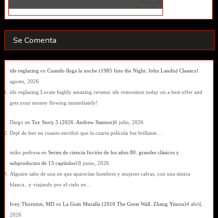
Se Comenta
tile reglazing
en
Cuando llega la noche (1985 Into the Night. John Landis) Classics
1
agosto, 2026
tile reglazing Locate highly amazing ceramic tile restoration today on a best offer and
gets your money flowing immediately!
Diego
en
Toy Story 5 (2026. Andrew Stanton)
6 julio, 2026
Dejé de leer en cuanto escribió que la cuarta película fue brillante...
mike pedrosa
en
Series de ciencia ficción de los años 80: grandes clásicos y
subproductos de 13 capítulos
18 junio, 2026
Alguien sabe de una en que aparecían hombres y mujeres calvas, con una túnica
blanca...y viajando por el cielo en…
Ivey Thornton, MD
en
La Gran Muralla (2016 The Great Wall. Zhang Yimou)
4 abril,
2026