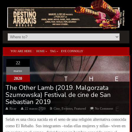
YOU ARE HERE :
HOME
»
TAG »
EVE CONNOLLY
22
marzo
2020
The Other Lamb (2019. Malgorzata
Szumowska) Festival de cine de San
Sebastian 2019
Ricar
22 marzo 2020
Cine
,
Eventos
,
Featured
No Comment
Selah es una chica nacida en el seno de una religión alternativa conocida
como El Rebaño. Sus integrantes –todas ellas mujeres y niñas– viven en