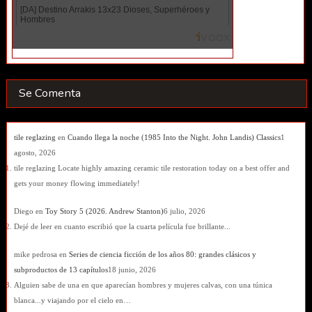
Se Comenta
tile reglazing
en
Cuando llega la noche (1985 Into the Night. John Landis) Classics
1
agosto, 2026
tile reglazing Locate highly amazing ceramic tile restoration today on a best offer and
gets your money flowing immediately!
Diego
en
Toy Story 5 (2026. Andrew Stanton)
6 julio, 2026
Dejé de leer en cuanto escribió que la cuarta película fue brillante...
mike pedrosa
en
Series de ciencia ficción de los años 80: grandes clásicos y
subproductos de 13 capítulos
18 junio, 2026
Alguien sabe de una en que aparecían hombres y mujeres calvas, con una túnica
blanca...y viajando por el cielo en…