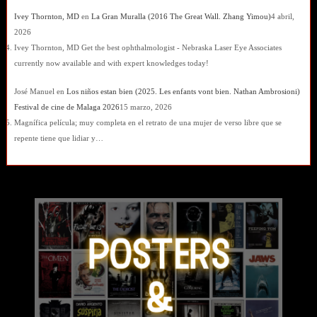
Ivey Thornton, MD
en
La Gran Muralla (2016 The Great Wall. Zhang Yimou)
4 abril,
2026
Ivey Thornton, MD Get the best ophthalmologist - Nebraska Laser Eye Associates
currently now available and with expert knowledges today!
José Manuel
en
Los niños estan bien (2025. Les enfants vont bien. Nathan Ambrosioni)
Festival de cine de Malaga 2026
15 marzo, 2026
Magnífica película; muy completa en el retrato de una mujer de verso libre que se
repente tiene que lidiar y…