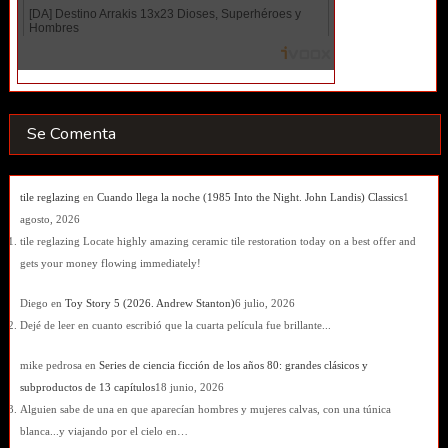
Se Comenta
tile reglazing
en
Cuando llega la noche (1985 Into the Night. John Landis) Classics
1
agosto, 2026
tile reglazing Locate highly amazing ceramic tile restoration today on a best offer and
gets your money flowing immediately!
Diego
en
Toy Story 5 (2026. Andrew Stanton)
6 julio, 2026
Dejé de leer en cuanto escribió que la cuarta película fue brillante...
mike pedrosa
en
Series de ciencia ficción de los años 80: grandes clásicos y
subproductos de 13 capítulos
18 junio, 2026
Alguien sabe de una en que aparecían hombres y mujeres calvas, con una túnica
blanca...y viajando por el cielo en…