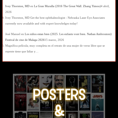
Ivey Thornton, MD
en
La Gran Muralla (2016 The Great Wall. Zhang Yimou)
4 abril,
2026
Ivey Thornton, MD Get the best ophthalmologist - Nebraska Laser Eye Associates
currently now available and with expert knowledges today!
José Manuel
en
Los niños estan bien (2025. Les enfants vont bien. Nathan Ambrosioni)
Festival de cine de Malaga 2026
15 marzo, 2026
Magnífica película; muy completa en el retrato de una mujer de verso libre que se
repente tiene que lidiar y…