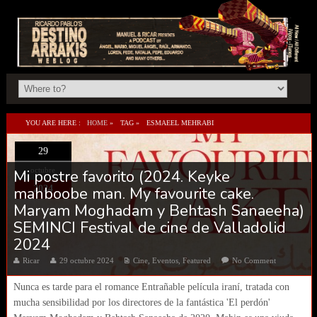
YOU ARE HERE :
HOME
»
TAG »
ESMAEEL MEHRABI
29
octubre
Mi postre favorito (2024. Keyke
mahboobe man. My favourite cake.
2024
Maryam Moghadam y Behtash Sanaeeha)
SEMINCI Festival de cine de Valladolid
2024
Ricar
29 octubre 2024
Cine
,
Eventos
,
Featured
No Comment
Nunca es tarde para el romance Entrañable película iraní, tratada con
mucha sensibilidad por los directores de la fantástica 'El perdón'