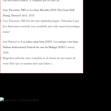
con una túnica blanca...y viajando por el cielo en…
Ivey Thornton, MD
en
La Gran Muralla (2016 The Great Wall.
Zhang Yimou)
4 abril, 2026
Ivey Thornton, MD Get the best ophthalmologist - Nebraska Laser
Eye Associates currently now available and with expert knowledges
today!
José Manuel
en
Los niños estan bien (2025. Les enfants vont bien.
Nathan Ambrosioni) Festival de cine de Malaga 2026
15 marzo,
2026
Magnífica película; muy completa en el retrato de una mujer de
verso libre que se repente tiene que lidiar y…