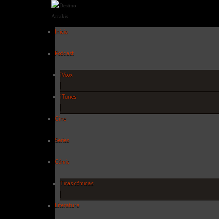
Inicio
Podcast
iVoox
iTunes
Cine
Series
Cómic
Tiras cómicas
Literatura