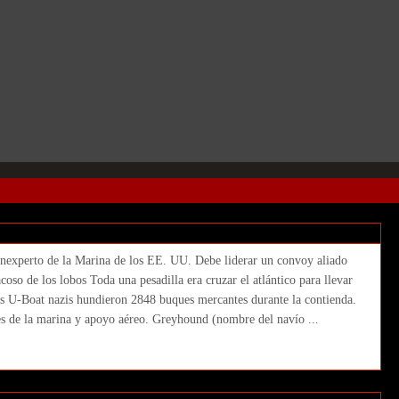
r (2020. Greyhound. Aaron Schneider)
inexperto de la Marina de los EE. UU. Debe liderar un convoy aliado
oso de los lobos Toda una pesadilla era cruzar el atlántico para llevar
nos U-Boat nazis hundieron 2848 buques mercantes durante la contienda.
es de la marina y apoyo aéreo. Greyhound (nombre del navío ...
an Goldberg, Seth Rogen. Serie TV 1ª
odo lo que reluce