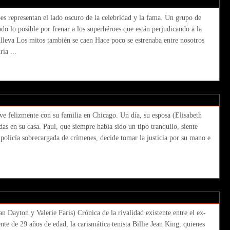
es representan el lado oscuro de la celebridad y la fama. Un grupo de
odo lo posible por frenar a los superhéroes que están perjudicando a la
nlleva Los mitos también se caen Hace poco se estrenaba entre nosotros
ía ...
Eli Roth)
ve felizmente con su familia en Chicago. Un día, su esposa (Elisabeth
s en su casa. Paul, que siempre había sido un tipo tranquilo, siente
olicía sobrecargada de crímenes, decide tomar la justicia por su mano e
attle of the Sexes. Jonathan Dayton y
an Dayton y Valerie Faris) Crónica de la rivalidad existente entre el ex-
nte de 29 años de edad, la carismática tenista Billie Jean King, quienes