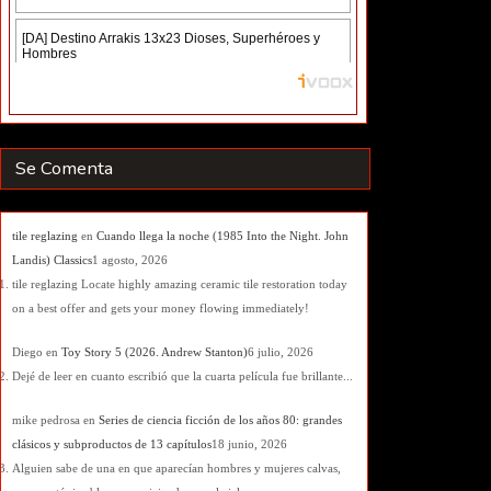
Se Comenta
tile reglazing
en
Cuando llega la noche (1985 Into the Night. John
Landis) Classics
1 agosto, 2026
tile reglazing Locate highly amazing ceramic tile restoration today
on a best offer and gets your money flowing immediately!
Diego
en
Toy Story 5 (2026. Andrew Stanton)
6 julio, 2026
Dejé de leer en cuanto escribió que la cuarta película fue brillante...
mike pedrosa
en
Series de ciencia ficción de los años 80: grandes
clásicos y subproductos de 13 capítulos
18 junio, 2026
Alguien sabe de una en que aparecían hombres y mujeres calvas,