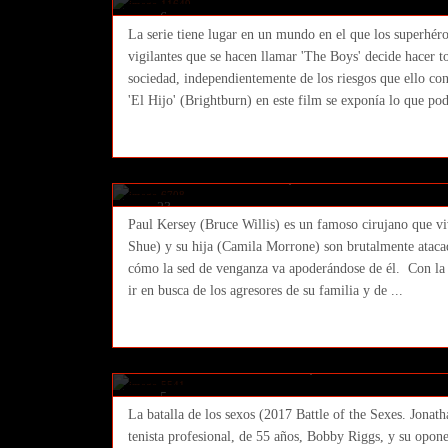
6
La serie tiene lugar en un mundo en el que los superhéro
agosto
vigilantes que se hacen llamar 'The Boys' decide hacer t
2019
sociedad, independientemente de los riesgos que ello co
'El Hijo' (Brightburn) en este film se exponía lo que podr
El Justiciero (2018 Death Wish. 
Ricar
23 marzo 2018
Cine
,
Featured
No Comment
23
Paul Kersey (Bruce Willis) es un famoso cirujano que vi
marzo
Shue) y su hija (Camila Morrone) son brutalmente atacada
2018
cómo la sed de venganza va apoderándose de él. Con la p
ir en busca de los agresores de su familia y de ...
La batalla de los sexos (2017 B
Valerie Faris)
Ricar
05 noviembre 2017
Cine
,
Featured
No Comment
5
La batalla de los sexos (2017 Battle of the Sexes. Jonath
noviembre
tenista profesional, de 55 años, Bobby Riggs, y su opone