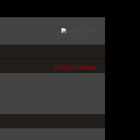
iVoox
/
iTunes