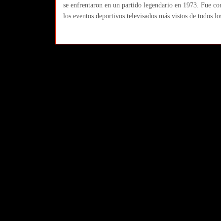
2017
se enfrentaron en un partido legendario en 1973. Fu
los eventos deportivos televisados ​​más vistos de todos lo