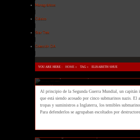
Monográficos
Clásico
Star Trek
Colección DA
YOU ARE HERE :
HOME
»
TAG »
ELISABETH SHUE
Greyhound: enemigos bajo el ma
Ricar
21 julio 2020
Cine
,
Featured
No Comment
21
Al principio de la Segunda Guerra Mundial, un capitán 
julio
que está siendo acosado por cinco submarinos nazis. El ac
2020
tropas y suministros a Inglaterra, los temibles submari
Para defenderlos se agrupaban escoltados por destructor
The Boys (2019. Eric Kripke, Ev
temporada Amazon) No es oro t
Ricar
06 agosto 2019
Featured
,
Series
No Comment