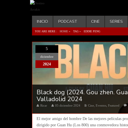
INICIO
PODCAST
CINE
SERIES
YOU ARE HERE :
HOME
»
TAG »
EDDIE PENG
5
diciembre
2024
Black dog (2024. Gou zhen. Gua
Valladolid 2024
Ricar
05 diciembre 2024
Cine
,
Eventos
,
Featured
El mejor amigo del hombre De las mejores películas proye
dirigido por Guan Hu (Los 800) una conmovedora histori