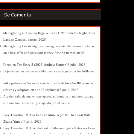
Se Comenta
tile reglazing
en
Cuando llega la noche (1985 Into the Night. John
Landis) Classics
1 agosto, 2026
tile reglazing Locate highly amazing ceramic tile restoration today
on a best offer and gets your money flowing immediately!
Diego
en
Toy Story 5 (2026. Andrew Stanton)
6 julio, 2026
Dejé de leer en cuanto escribió que la cuarta película fue brillante...
mike pedrosa
en
Series de ciencia ficción de los años 80: grandes
clásicos y subproductos de 13 capítulos
18 junio, 2026
Alguien sabe de una en que aparecían hombres y mujeres calvas,
con una túnica blanca...y viajando por el cielo en…
Ivey Thornton, MD
en
La Gran Muralla (2016 The Great Wall.
Zhang Yimou)
4 abril, 2026
Ivey Thornton, MD Get the best ophthalmologist - Nebraska Laser