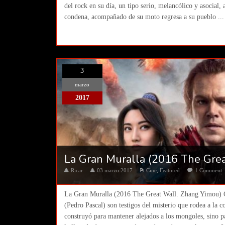
del rock en su día, un tipo serio, melancólico y asocial,
condena, acompañado de su moto regresa a su pueblo ...
3
marzo
2017
La Gran Muralla (2016 The Gre
Ricar
03 marzo 2017
Cine
,
Featured
1 Comment
La Gran Muralla (2016 The Great Wall. Zhang Yimou) C
(Pedro Pascal) son testigos del misterio que rodea a la
construyó para mantener alejados a los mongoles, sino pa