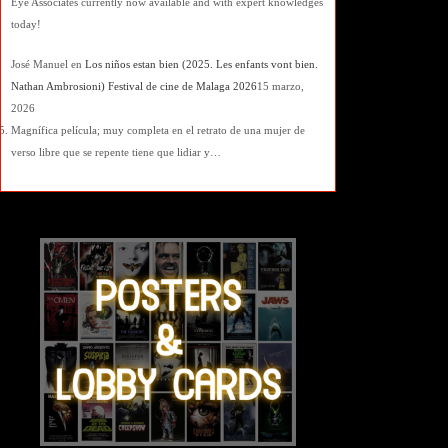
Eye Associates currently now available and with expert knowledges
today!
José Manuel
en
Los niños estan bien (2025. Les enfants vont bien.
Nathan Ambrosioni) Festival de cine de Malaga 2026
15 marzo,
2026
Magnífica película; muy completa en el retrato de una mujer de
verso libre que se repente tiene que lidiar y…