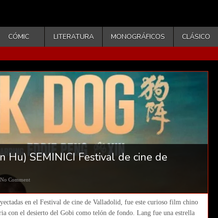
CÓMIC
LITERATURA
MONOGRÁFICOS
CLÁSICO
n Hu) SEMINICI Festival de cine de
No Comment
ctadas en el Festival de cine de Valladolid, fue este curioso film chino
a con el desierto del Gobi como telón de fondo. Lang fue una estrella