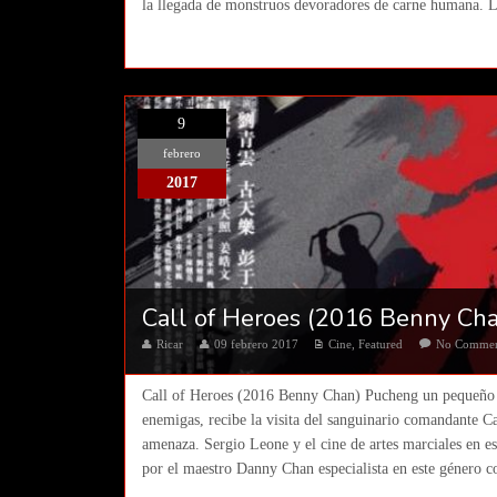
la llegada de monstruos devoradores de carne humana. La 
9
febrero
2017
Call of Heroes (2016 Benny Ch
Ricar
09 febrero 2017
Cine
,
Featured
No Comme
Call of Heroes (2016 Benny Chan) Pucheng un pequeño p
enemigas, recibe la visita del sanguinario comandante Cao
amenaza. Sergio Leone y el cine de artes marciales en e
por el maestro Danny Chan especialista en este género co