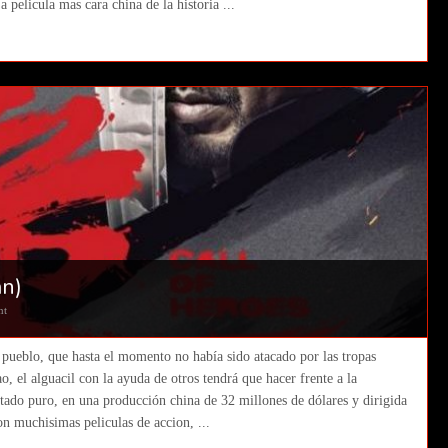
pelicula mas cara china de la historia ...
an)
nt
ueblo, que hasta el momento no había sido atacado por las tropas
, el alguacil con la ayuda de otros tendrá que hacer frente a la
stado puro, en una producción china de 32 millones de dólares y dirigida
n muchisimas peliculas de accion, ...