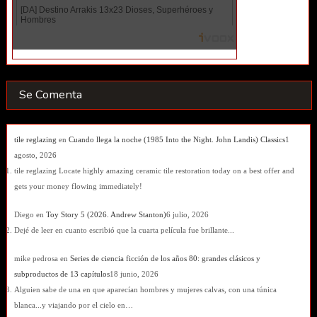
Se Comenta
tile reglazing
en
Cuando llega la noche (1985 Into the Night. John Landis) Classics
1
agosto, 2026
tile reglazing Locate highly amazing ceramic tile restoration today on a best offer and
gets your money flowing immediately!
Diego
en
Toy Story 5 (2026. Andrew Stanton)
6 julio, 2026
Dejé de leer en cuanto escribió que la cuarta película fue brillante...
mike pedrosa
en
Series de ciencia ficción de los años 80: grandes clásicos y
subproductos de 13 capítulos
18 junio, 2026
Alguien sabe de una en que aparecían hombres y mujeres calvas, con una túnica
blanca...y viajando por el cielo en…