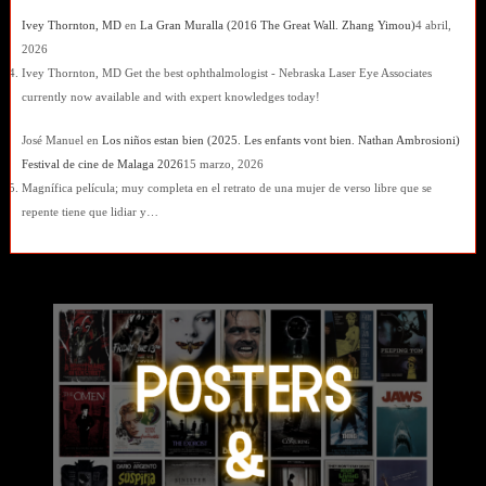
Ivey Thornton, MD
en
La Gran Muralla (2016 The Great Wall. Zhang Yimou)
4 abril,
2026
Ivey Thornton, MD Get the best ophthalmologist - Nebraska Laser Eye Associates
currently now available and with expert knowledges today!
José Manuel
en
Los niños estan bien (2025. Les enfants vont bien. Nathan Ambrosioni)
Festival de cine de Malaga 2026
15 marzo, 2026
Magnífica película; muy completa en el retrato de una mujer de verso libre que se
repente tiene que lidiar y…