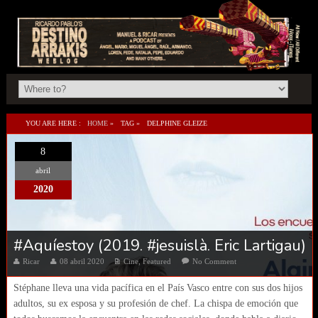
YOU ARE HERE :
HOME
»
TAG »
DELPHINE GLEIZE
8
abril
2020
#Aquíestoy (2019. #jesuislà. Eric Lartigau)
Ricar
08 abril 2020
Cine
,
Featured
No Comment
Stéphane lleva una vida pacífica en el País Vasco entre con sus dos hijos
adultos, su ex esposa y su profesión de chef. La chispa de emoción que