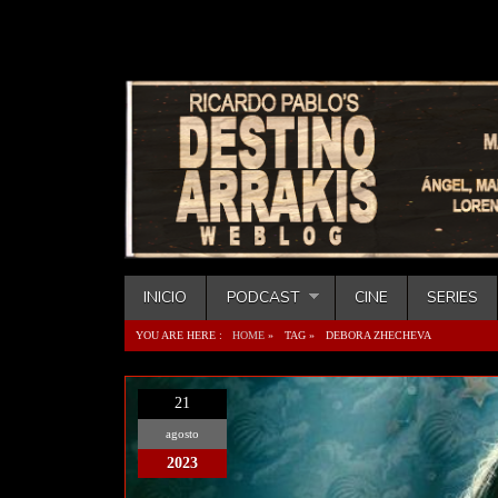
INICIO
PODCAST
CINE
SERIES
YOU ARE HERE :
HOME
»
TAG »
DEBORA ZHECHEVA
21
agosto
2023