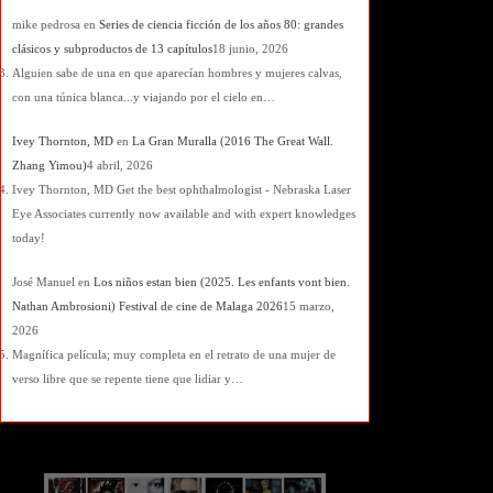
mike pedrosa
en
Series de ciencia ficción de los años 80: grandes
clásicos y subproductos de 13 capítulos
18 junio, 2026
Alguien sabe de una en que aparecían hombres y mujeres calvas,
con una túnica blanca...y viajando por el cielo en…
Ivey Thornton, MD
en
La Gran Muralla (2016 The Great Wall.
Zhang Yimou)
4 abril, 2026
Ivey Thornton, MD Get the best ophthalmologist - Nebraska Laser
Eye Associates currently now available and with expert knowledges
today!
José Manuel
en
Los niños estan bien (2025. Les enfants vont bien.
Nathan Ambrosioni) Festival de cine de Malaga 2026
15 marzo,
2026
Magnífica película; muy completa en el retrato de una mujer de
verso libre que se repente tiene que lidiar y…