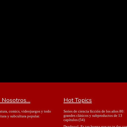
 Nosotros…
Hot Topics
Series de ciencia ficción de los años 80:
ratura, comics, videojuegos y todo
grandes clásicos y subproductos de 13
ltura y subcultura popular.
capítulos
(54)
Deadpool: Es tan buena que no te das cu