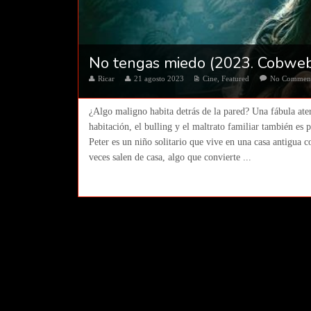
No tengas miedo (2023. Cobweb
Ricar
21 agosto 2023
Cine
,
Featured
No Commen
¿Algo maligno habita detrás de la pared? Una fábula ater
habitación, el bulling y el maltrato familiar también es p
Peter es un niño solitario que vive en una casa antigua
veces salen de casa, algo que convierte ...