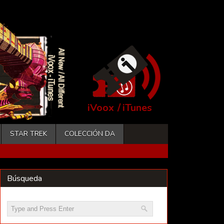
iVoox
/
iTunes
STAR TREK
COLECCIÓN DA
Búsqueda