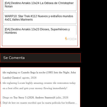
Se Comenta
tile reglazing
en
Cuando llega la noche (1985 Into the Night. John
Landis) Classics
1 agosto, 2026
tile reglazing Locate highly amazing ceramic tile restoration today
on a best offer and gets your money flowing immediately!
Diego
en
Toy Story 5 (2026. Andrew Stanton)
6 julio, 2026
Dejé de leer en cuanto escribió que la cuarta película fue brillante...