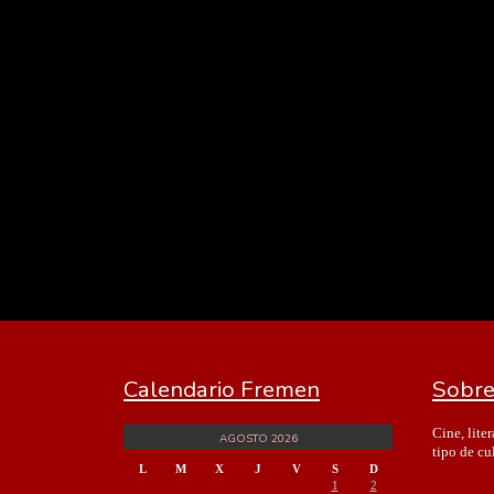
Calendario Fremen
Sobre
Cine, lite
AGOSTO 2026
tipo de cu
L
M
X
J
V
S
D
1
2