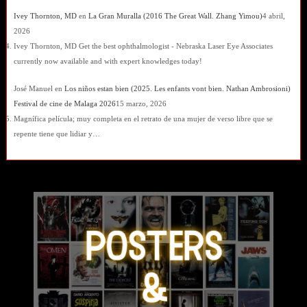
Ivey Thornton, MD
en
La Gran Muralla (2016 The Great Wall. Zhang Yimou)
4 abril,
2026
Ivey Thornton, MD Get the best ophthalmologist - Nebraska Laser Eye Associates
currently now available and with expert knowledges today!
José Manuel
en
Los niños estan bien (2025. Les enfants vont bien. Nathan Ambrosioni)
Festival de cine de Malaga 2026
15 marzo, 2026
Magnífica película; muy completa en el retrato de una mujer de verso libre que se
repente tiene que lidiar y…