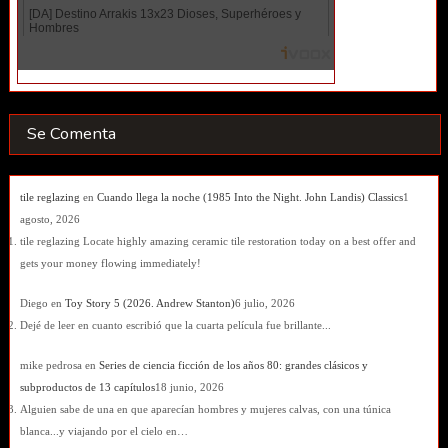
Se Comenta
tile reglazing
en
Cuando llega la noche (1985 Into the Night. John Landis) Classics
1
agosto, 2026
tile reglazing Locate highly amazing ceramic tile restoration today on a best offer and
gets your money flowing immediately!
Diego
en
Toy Story 5 (2026. Andrew Stanton)
6 julio, 2026
Dejé de leer en cuanto escribió que la cuarta película fue brillante...
mike pedrosa
en
Series de ciencia ficción de los años 80: grandes clásicos y
subproductos de 13 capítulos
18 junio, 2026
Alguien sabe de una en que aparecían hombres y mujeres calvas, con una túnica
blanca...y viajando por el cielo en…