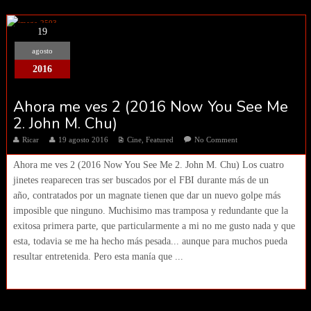
19
agosto
2016
Ahora me ves 2 (2016 Now You See Me
2. John M. Chu)
Ricar
19 agosto 2016
Cine
,
Featured
No Comment
Ahora me ves 2 (2016 Now You See Me 2. John M. Chu) Los cuatro
jinetes reaparecen tras ser buscados por el FBI durante más de un
año, contratados por un magnate tienen que dar un nuevo golpe más
imposible que ninguno. Muchisimo mas tramposa y redundante que la
exitosa primera parte, que particularmente a mi no me gusto nada y que
esta, todavia se me ha hecho más pesada... aunque para muchos pueda
resultar entretenida. Pero esta manía que ...