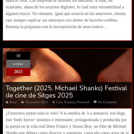
hasta el final. Las sorpresas se suceden sin descanso, si bien, en
ocasiones, abusa de los recursos digitales, lo cual resta verosimilitud a
algunos trucos. No obstante, igual que ocurría en las anteriores, intenta
casi siempre explicar sus entresijos con ánimo de hacerlos creíbles.
Remoza la propuesta con la incorporación de unos rostros ...
10
octubre
2025
Together (2025. Michael Shanks) Festival
de cine de Sitges 2025
Ricar
10 octubre 2025
Cine
,
Eventos
,
Featured
No Comment
¿Estaremos juntos toda la vida? A la sombra de 'La sustancia' nos llega
este 'body horror' siniestro e interesante, protagonizada y producida por
la pareja en la vida real Dave Franco y Alison Brie, un film de Michael
Shanks que debuta como director y guionista, conocido como actor de la