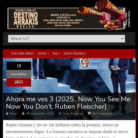
YOU ARE HERE :
HOME
»
TAG »
DAVE FRANCO
18
noviembre
2025
Ahora me ves 3 (2025.. Now You See Me:
Now You Don’t. Ruben Fleischer)
Ricar
18 noviembre 2025
Cine
,
Featured
No Comment
Repite fórmula y sin ser tan brillante como la primera, ofrece un
entretenimiento digno. La frescura narrativa se impone desde el inicio