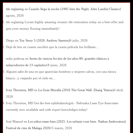
tile reglazing
en
Cuando llega la noche (1985 Into the Night. John Landis) Classics
1
agosto, 2026
tile reglazing Locate highly amazing ceramic tile restoration today on a best offer and
gets your money flowing immediately!
Diego
en
Toy Story 5 (2026. Andrew Stanton)
6 julio, 2026
Dejé de leer en cuanto escribió que la cuarta película fue brillante...
mike pedrosa
en
Series de ciencia ficción de los años 80: grandes clásicos y
subproductos de 13 capítulos
18 junio, 2026
Alguien sabe de una en que aparecían hombres y mujeres calvas, con una túnica
blanca...y viajando por el cielo en…
Ivey Thornton, MD
en
La Gran Muralla (2016 The Great Wall. Zhang Yimou)
4 abril,
2026
Ivey Thornton, MD Get the best ophthalmologist - Nebraska Laser Eye Associates
currently now available and with expert knowledges today!
José Manuel
en
Los niños estan bien (2025. Les enfants vont bien. Nathan Ambrosioni)
Festival de cine de Malaga 2026
15 marzo, 2026