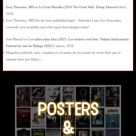
Ivey Thornton, MD
en
La Gran Muralla (2016 The Great Wall. Zhang Yimou)
4 abril,
2026
Ivey Thornton, MD Get the best ophthalmologist - Nebraska Laser Eye Associates
currently now available and with expert knowledges today!
José Manuel
en
Los niños estan bien (2025. Les enfants vont bien. Nathan Ambrosioni)
Festival de cine de Malaga 2026
15 marzo, 2026
Magnífica película; muy completa en el retrato de una mujer de verso libre que se
repente tiene que lidiar y…