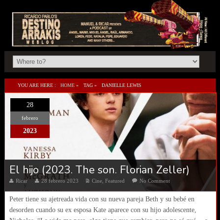
YOU ARE HERE :
HOME
»
TAG »
DANIELLE LEWIS
28
febrero
2023
El hijo (2023. The son. Florian Zeller)
Ricar
28 febrero 2023
Cine
,
Featured
No Comment
Peter tiene su ajetreada vida con su nueva pareja Beth y su bebé en
desorden cuando su ex esposa Kate aparece con su hijo adolescente,