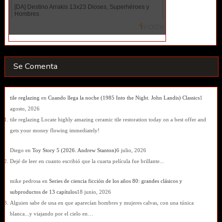
Se Comenta
tile reglazing
en
Cuando llega la noche (1985 Into the Night. John Landis) Classics
1
agosto, 2026
tile reglazing Locate highly amazing ceramic tile restoration today on a best offer and
gets your money flowing immediately!
Diego
en
Toy Story 5 (2026. Andrew Stanton)
6 julio, 2026
Dejé de leer en cuanto escribió que la cuarta película fue brillante...
mike pedrosa
en
Series de ciencia ficción de los años 80: grandes clásicos y
subproductos de 13 capítulos
18 junio, 2026
Alguien sabe de una en que aparecían hombres y mujeres calvas, con una túnica
blanca...y viajando por el cielo en…