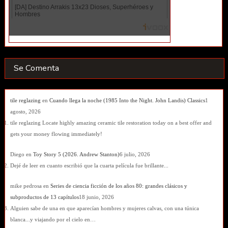
Se Comenta
tile reglazing
en
Cuando llega la noche (1985 Into the Night. John Landis) Classics
1
agosto, 2026
tile reglazing Locate highly amazing ceramic tile restoration today on a best offer and
gets your money flowing immediately!
Diego
en
Toy Story 5 (2026. Andrew Stanton)
6 julio, 2026
Dejé de leer en cuanto escribió que la cuarta película fue brillante...
mike pedrosa
en
Series de ciencia ficción de los años 80: grandes clásicos y
subproductos de 13 capítulos
18 junio, 2026
Alguien sabe de una en que aparecían hombres y mujeres calvas, con una túnica
blanca...y viajando por el cielo en…