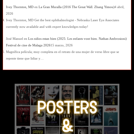
Ivey Thornton, MD
en
La Gran Muralla (2016 The Great Wall. Zhang Yimou)
4 abril,
2026
Ivey Thornton, MD Get the best ophthalmologist - Nebraska Laser Eye Associates
currently now available and with expert knowledges today!
José Manuel
en
Los niños estan bien (2025. Les enfants vont bien. Nathan Ambrosioni)
Festival de cine de Malaga 2026
15 marzo, 2026
Magnífica película; muy completa en el retrato de una mujer de verso libre que se
repente tiene que lidiar y…