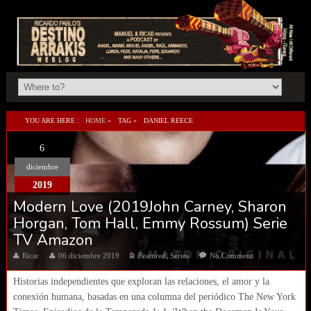
YOU ARE HERE :
HOME
»
TAG »
DANIEL REECE
6
diciembre
2019
Modern Love (2019John Carney, Sharon
Horgan, Tom Hall, Emmy Rossum) Serie
TV Amazon
Ricar
06 diciembre 2019
Featured
,
Series
No Comment
Historias independientes que exploran las relaciones, el amor y la
conexión humana, basadas en una columna del periódico The New York