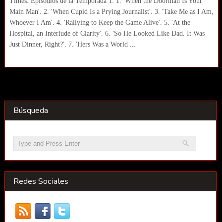
Times. Episodios de la Temporada 1: 1. 'When the Doorman Is Your
Main Man'. 2. 'When Cupid Is a Prying Journalist'. 3. 'Take Me as I Am,
Whoever I Am'. 4. 'Rallying to Keep the Game Alive'. 5. 'At the
Hospital, an Interlude of Clarity'. 6. 'So He Looked Like Dad. It Was
Just Dinner, Right?'. 7. 'Hers Was a World ...
Búsqueda
Redes Sociales