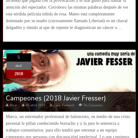
diciendo que jugaba con la provocación y el mal gusto para llamar la
atención del espectador. Corroboro las mismas palabras después de ver
esta sórdida película teñida de rosa. Mateo está completamente
dominado por su madre (curiosamente llamada Libertad) es un chaval
delgadito y tímido al que de repente le diagnostican un cáncer o ...
5
abril
2018
Campeones (2018 Javier Fresser)
Ricar
05 abril 2018
Cine
,
Featured
No Comment
Marco, un entrenador profesional de baloncesto, en medio de una crisis
personal le pillan conduciendo borracho y y la juez le sentencia a
trabajos comunitarios, para ello tendrá que entrenar a un equipo
compuesto por personas con discapacidad intelectual. Lo que comienza