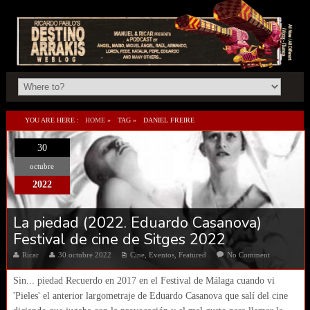
YOU ARE HERE :
HOME
»
TAG »
DANIEL FREIRE
30
octubre
2022
La piedad (2022. Eduardo Casanova)
Festival de cine de Sitges 2022
Ricar
30 octubre 2022
Cine
,
Eventos
,
Featured
No Comment
Sin... piedad Recuerdo en 2017 en el Festival de Málaga cuando vi
'Pieles' el anterior largometraje de Eduardo Casanova que salí del cine