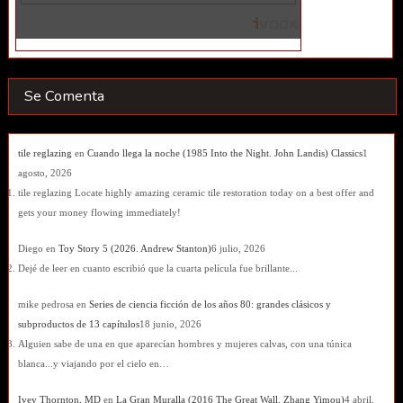
Se Comenta
tile reglazing
en
Cuando llega la noche (1985 Into the Night. John Landis) Classics
1
agosto, 2026
tile reglazing Locate highly amazing ceramic tile restoration today on a best offer and
gets your money flowing immediately!
Diego
en
Toy Story 5 (2026. Andrew Stanton)
6 julio, 2026
Dejé de leer en cuanto escribió que la cuarta película fue brillante...
mike pedrosa
en
Series de ciencia ficción de los años 80: grandes clásicos y
subproductos de 13 capítulos
18 junio, 2026
Alguien sabe de una en que aparecían hombres y mujeres calvas, con una túnica
blanca...y viajando por el cielo en…
Ivey Thornton, MD
en
La Gran Muralla (2016 The Great Wall. Zhang Yimou)
4 abril,