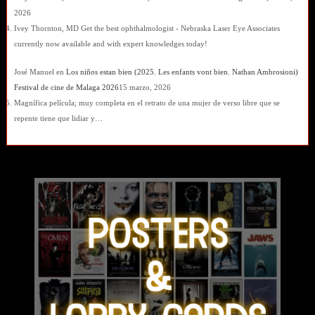
2026
Ivey Thornton, MD Get the best ophthalmologist - Nebraska Laser Eye Associates
currently now available and with expert knowledges today!
José Manuel
en
Los niños estan bien (2025. Les enfants vont bien. Nathan Ambrosioni)
Festival de cine de Malaga 2026
15 marzo, 2026
Magnífica película; muy completa en el retrato de una mujer de verso libre que se
repente tiene que lidiar y…