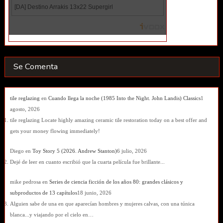
Se Comenta
tile reglazing
en
Cuando llega la noche (1985 Into the Night. John Landis) Classics
1
agosto, 2026
tile reglazing Locate highly amazing ceramic tile restoration today on a best offer and
gets your money flowing immediately!
Diego
en
Toy Story 5 (2026. Andrew Stanton)
6 julio, 2026
Dejé de leer en cuanto escribió que la cuarta película fue brillante...
mike pedrosa
en
Series de ciencia ficción de los años 80: grandes clásicos y
subproductos de 13 capítulos
18 junio, 2026
Alguien sabe de una en que aparecían hombres y mujeres calvas, con una túnica
blanca...y viajando por el cielo en…