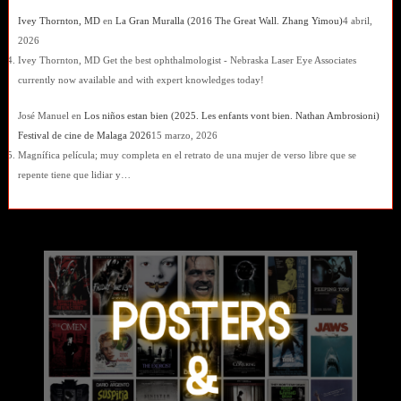
Ivey Thornton, MD
en
La Gran Muralla (2016 The Great Wall. Zhang Yimou)
4 abril,
2026
Ivey Thornton, MD Get the best ophthalmologist - Nebraska Laser Eye Associates
currently now available and with expert knowledges today!
José Manuel
en
Los niños estan bien (2025. Les enfants vont bien. Nathan Ambrosioni)
Festival de cine de Malaga 2026
15 marzo, 2026
Magnífica película; muy completa en el retrato de una mujer de verso libre que se
repente tiene que lidiar y…