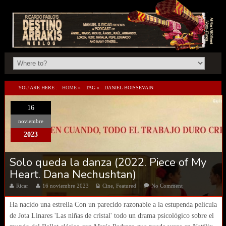
YOU ARE HERE :
HOME
»
TAG »
DANIËL BOISSEVAIN
16
noviembre
2023
Solo queda la danza (2022. Piece of My
Heart. Dana Nechushtan)
Ricar
16 noviembre 2023
Cine
,
Featured
No Comment
Ha nacido una estrella Con un parecido razonable a la estupenda película
de Jota Linares 'Las niñas de cristal' todo un drama psicológico sobre el