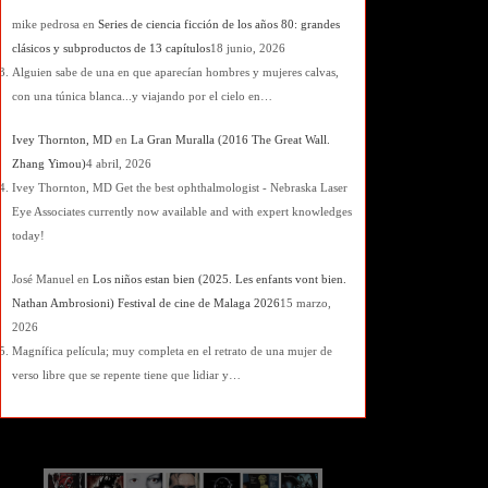
mike pedrosa
en
Series de ciencia ficción de los años 80: grandes
clásicos y subproductos de 13 capítulos
18 junio, 2026
Alguien sabe de una en que aparecían hombres y mujeres calvas,
con una túnica blanca...y viajando por el cielo en…
Ivey Thornton, MD
en
La Gran Muralla (2016 The Great Wall.
Zhang Yimou)
4 abril, 2026
Ivey Thornton, MD Get the best ophthalmologist - Nebraska Laser
Eye Associates currently now available and with expert knowledges
today!
José Manuel
en
Los niños estan bien (2025. Les enfants vont bien.
Nathan Ambrosioni) Festival de cine de Malaga 2026
15 marzo,
2026
Magnífica película; muy completa en el retrato de una mujer de
verso libre que se repente tiene que lidiar y…