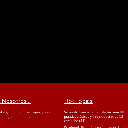
 Nosotros…
Hot Topics
Series de ciencia ficción de los años 80:
ratura, comics, videojuegos y todo
grandes clásicos y subproductos de 13
ltura y subcultura popular.
capítulos
(54)
Deadpool: Es tan buena que no te das cu