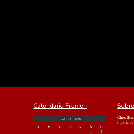
Calendario Fremen
Sobre
Cine, lite
AGOSTO 2026
tipo de cu
L
M
X
J
V
S
D
1
2