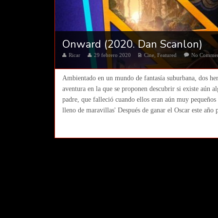
Onward (2020. Dan Scanlon)
Ricar
29 febrero 2020
Cine
,
Featured
No Comme
Ambientado en un mundo de fantasía suburbana, dos her
aventura en la que se proponen descubrir si existe aún 
padre, que falleció cuando ellos eran aún muy pequeño
lleno de maravillas' Después de ganar el Oscar este año p