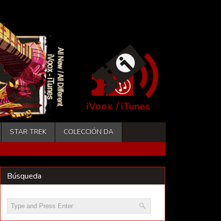
iVoox
/
iTunes
STAR TREK
COLECCIÓN DA
Búsqueda