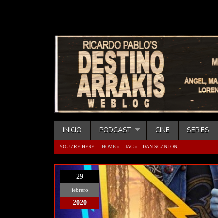
INICIO
PODCAST
CINE
SERIES
YOU ARE HERE :
HOME
»
TAG »
DAN SCANLON
29
febrero
2020