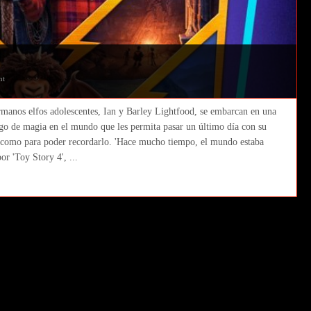
nt
manos elfos adolescentes, Ian y Barley Lightfood, se embarcan en una
algo de magia en el mundo que les permita pasar un último día con su
s como para poder recordarlo. 'Hace mucho tiempo, el mundo estaba
or 'Toy Story 4', ...