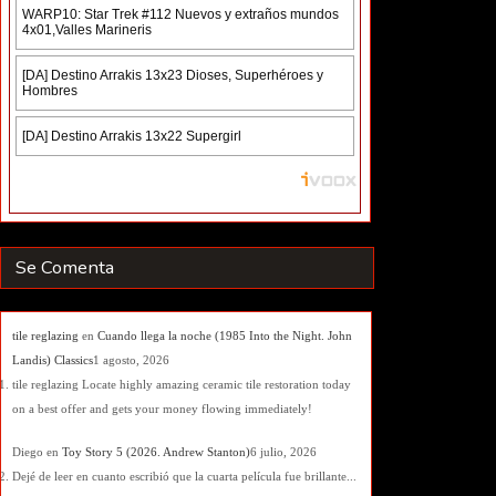
Se Comenta
tile reglazing
en
Cuando llega la noche (1985 Into the Night. John
Landis) Classics
1 agosto, 2026
tile reglazing Locate highly amazing ceramic tile restoration today
on a best offer and gets your money flowing immediately!
Diego
en
Toy Story 5 (2026. Andrew Stanton)
6 julio, 2026
Dejé de leer en cuanto escribió que la cuarta película fue brillante...