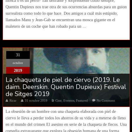
mosca o es un perro? Tan delirante y sorprendente como siempre,
Quentin Dupieux nos trae otra de sus ocurrencias absurdas para un guion
surrealista como todo lo que hace. Dos amigos a cuál más estúpido,
llamados Manu y Jean-Gab se encuentran una mosca gigante en el
maletero de un coche que han robado para un ...
31
octubre
2019
La chaqueta de piel de ciervo (2019. Le
daim. Deerskin. Quentin Dupieux) Festival
de Sitges 2019
Ricar
31 octubre 2019
Cine
,
Eventos
,
Featured
No Comment
La obsesión de un hombre con una chaqueta elaborada con piel de
ciervo le lleva a perder todos los ahorros de su vida y a meterse de lleno
en el mundo del crimen El asesino en serie de la chaqueta de flecos. Una
comedia extravagante que explora la obsesión humana de una forma