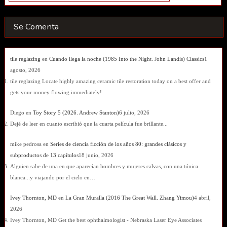
Se Comenta
tile reglazing
en
Cuando llega la noche (1985 Into the Night. John Landis) Classics
1
agosto, 2026
tile reglazing Locate highly amazing ceramic tile restoration today on a best offer and
gets your money flowing immediately!
Diego
en
Toy Story 5 (2026. Andrew Stanton)
6 julio, 2026
Dejé de leer en cuanto escribió que la cuarta película fue brillante...
mike pedrosa
en
Series de ciencia ficción de los años 80: grandes clásicos y
subproductos de 13 capítulos
18 junio, 2026
Alguien sabe de una en que aparecían hombres y mujeres calvas, con una túnica
blanca...y viajando por el cielo en…
Ivey Thornton, MD
en
La Gran Muralla (2016 The Great Wall. Zhang Yimou)
4 abril,
2026
Ivey Thornton, MD Get the best ophthalmologist - Nebraska Laser Eye Associates