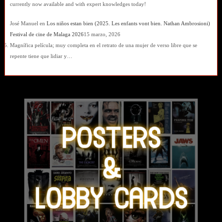
currently now available and with expert knowledges today!
José Manuel
en
Los niños estan bien (2025. Les enfants vont bien. Nathan Ambrosioni)
Festival de cine de Malaga 2026
15 marzo, 2026
Magnífica película; muy completa en el retrato de una mujer de verso libre que se
repente tiene que lidiar y…