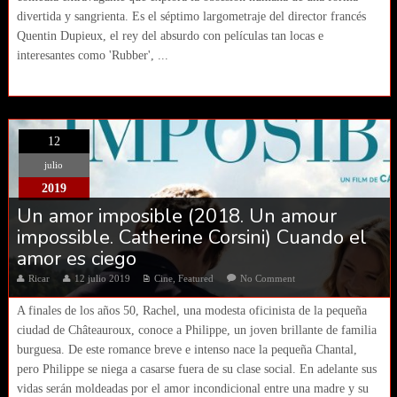
divertida y sangrienta. Es el séptimo largometraje del director francés
Quentin Dupieux, el rey del absurdo con películas tan locas e
interesantes como 'Rubber', ...
12
julio
2019
Un amor imposible (2018. Un amour
impossible. Catherine Corsini) Cuando el
amor es ciego
Ricar
12 julio 2019
Cine
,
Featured
No Comment
A finales de los años 50, Rachel, una modesta oficinista de la pequeña
ciudad de Châteauroux, conoce a Philippe, un joven brillante de familia
burguesa. De este romance breve e intenso nace la pequeña Chantal,
pero Philippe se niega a casarse fuera de su clase social. En adelante sus
vidas serán moldeadas por el amor incondicional entre una madre y su