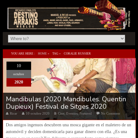
YOU ARE HERE :
HOME
»
TAG »
CORALIE RUSSIER
10
octubre
2020
Mandibulas (2020 Mandibules. Quentin
Dupieux) Festival de Sitges 2020
Ricar
10 octubre 2020
Cine
,
Eventos
,
Featured
No Comment
Dos amigos ingenuos descubren una mosca gigante en el maletero de un
automóvil y deciden domesticarla para ganar dinero con ella. ¿Es una