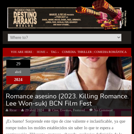
YOU ARE HERE :
HOME
»
TAG »
COMEDIA. THRILLER | COMEDIA ROMÁNTICA
29
abril
2024
Romance asesino (2023. Killing Romance.
Lee Won-suk) BCN Film Fest
Ricar
29 abril 2024
Cine
,
Eventos
,
Featured
No Comment
¡Es bueno! Sorprende este tipo de cine valiente e inclasificable, ya que
rompe todos los moldes establecidos sin saber lo que te espera a