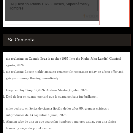
Se Comenta
tile reglazing
en
Cuando llega la noche (1985 Into the Night. John Landis) Classics
1
agosto, 2026
tile reglazing Locate highly amazing ceramic tile restoration today on a best offer and
gets your money flowing immediately!
Diego
en
Toy Story 5 (2026. Andrew Stanton)
6 julio, 2026
Dejé de leer en cuanto escribió que la cuarta película fue brillante...
mike pedrosa
en
Series de ciencia ficción de los años 80: grandes clásicos y
subproductos de 13 capítulos
18 junio, 2026
Alguien sabe de una en que aparecían hombres y mujeres calvas, con una túnica
blanca...y viajando por el cielo en…