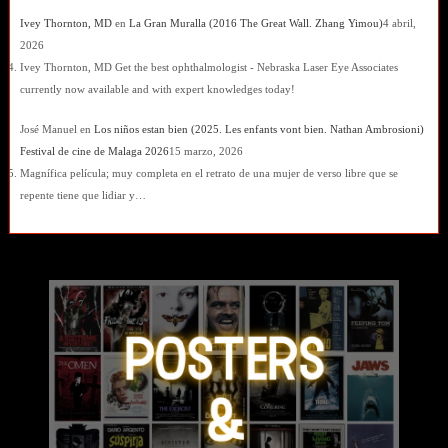
Ivey Thornton, MD
en
La Gran Muralla (2016 The Great Wall. Zhang Yimou)
4 abril,
2026
Ivey Thornton, MD Get the best ophthalmologist - Nebraska Laser Eye Associates
currently now available and with expert knowledges today!
José Manuel
en
Los niños estan bien (2025. Les enfants vont bien. Nathan Ambrosioni)
Festival de cine de Malaga 2026
15 marzo, 2026
Magnífica película; muy completa en el retrato de una mujer de verso libre que se
repente tiene que lidiar y…