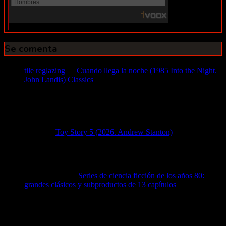
Se comenta
tile reglazing
en
Cuando llega la noche (1985 Into the Night.
John Landis) Classics
1 agosto, 2026
tile reglazing Locate highly amazing ceramic tile restoration
today on a best offer and gets your money flowing
immediately!
Diego
en
Toy Story 5 (2026. Andrew Stanton)
6 julio, 2026
Dejé de leer en cuanto escribió que la cuarta película fue
brillante...
mike pedrosa
en
Series de ciencia ficción de los años 80:
grandes clásicos y subproductos de 13 capítulos
18 junio,
2026
Alguien sabe de una en que aparecían hombres y mujeres
calvas, con una túnica blanca...y viajando por el cielo en…