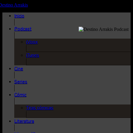
Inicio
Podcast
iVoox
iTunes
Cine
Series
Cómic
Tiras cómicas
Literatura