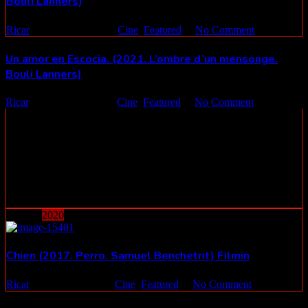
Bouli Lanners)
Ricar
23 junio 2022
Cine
,
Featured
No Comment
Un amor en Escocia. (2021. L’ombre d’un mensonge.
Bouli Lanners)
Ricar
23 junio 2022
Cine
,
Featured
No Comment
Phil se ha exiliado a una pequeña comunidad presbiteriana en la isla
de Lewis, en el norte de Escocia. Una noche sufre un derrame
cerebral que le hace perder la memoria. De vuelta a la isla,
encuentra a Millie, una mujer de la comunidad que comienza a
cuidarle. Mientras él intenta recuperar sus recuerdos, ella afirma que
estaban enamorados en secreto antes de su accidente. Nadie tiene
que saberlo, pero “Éramos amantes”. En unos parajes increíbles de
...
13
julio
2020
Chien (2017. Perro. Samuel Benchetrit) Filmin
Ricar
13 julio 2020
Cine
,
Featured
No Comment