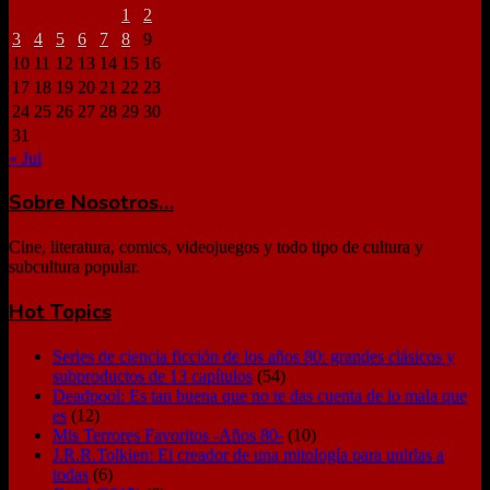
1
2
3
4
5
6
7
8
9
10
11
12
13
14
15
16
17
18
19
20
21
22
23
24
25
26
27
28
29
30
31
« Jul
Sobre Nosotros…
Cine, literatura, comics, videojuegos y todo tipo de cultura y
subcultura popular.
Hot Topics
Series de ciencia ficción de los años 80: grandes clásicos y
subproductos de 13 capítulos
(54)
Deadpool: Es tan buena que no te das cuenta de lo mala que
es
(12)
Mis Terrores Favoritos -Años 80-
(10)
J.R.R.Tolkien: El creador de una mitología para unirlas a
todas
(6)