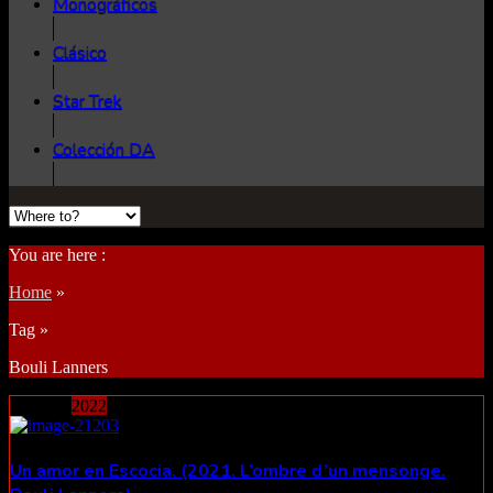
Monográficos
Clásico
Star Trek
Colección DA
You are here :
Home
»
Tag »
Bouli Lanners
23
junio
2022
Un amor en Escocia. (2021. L’ombre d’un mensonge.