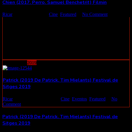
Chien (2017. Perro. Samuel Benchetrit) Filmin
Ricar
13 julio 2020
Cine
,
Featured
No Comment
Jacques Blanchotlo pierde todo en un instante: su esposa e hijo, su
hogar, su trabajo. Poco a poco se aleja del mundo que lo
rodea. Hasta el día en que el dueño de una tienda de mascotas lo
adopta. La lenta transformación de un ciudadano común Una
comedia incisiva con toques absurdos nos depara esta película
francesa, con una historia de un hombre como cualquiera de
nosotros, pero con una diferencia: que es incapaz de rebelarse
contra las ...
4
noviembre
2019
Patrick (2019 De Patrick. Tim Mielants) Festival de
Sitges 2019
Ricar
04 noviembre 2019
Cine
,
Eventos
,
Featured
No
Comment
Patrick (2019 De Patrick. Tim Mielants) Festival de
Sitges 2019