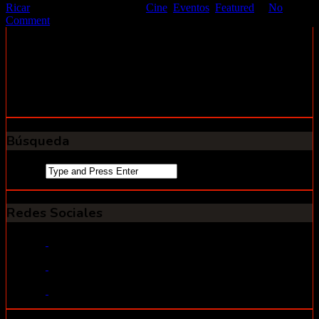
Ricar
04 noviembre 2019
Cine
,
Eventos
,
Featured
No
Comment
Patrick vive con sus padres en un camping nudista. Cuando su
padre muere, se encuentra de repente a cargo de él, aunque tenga
otras cosas en su cabeza, como el haber perdido su martillo favorito.
'He perdido mi martillo' Patrick no es una película fácil para hablar
de ella, es una historia muy atípica, profunda y difícil de encasillar, a
veces es un thriller, una comedia o un drama. Una mezcla bastante
excéntrica con un resultado mas ...
Búsqueda
Search
for:
Redes Sociales