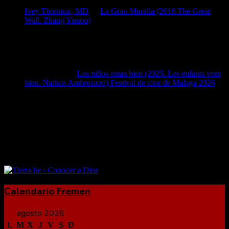
Ivey Thornton, MD
en
La Gran Muralla (2016 The Great
Wall. Zhang Yimou)
4 abril, 2026
Ivey Thornton, MD Get the best ophthalmologist - Nebraska
Laser Eye Associates currently now available and with expert
knowledges today!
José Manuel
en
Los niños estan bien (2025. Les enfants vont
bien. Nathan Ambrosioni) Festival de cine de Malaga 2026
15
marzo, 2026
Magnífica película; muy completa en el retrato de una mujer
de verso libre que se repente tiene que lidiar y…
Calendario Fremen
agosto 2026
L
M
X
J
V
S
D