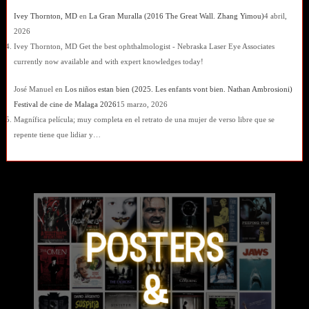
Ivey Thornton, MD
en
La Gran Muralla (2016 The Great Wall. Zhang Yimou)
4 abril,
2026
Ivey Thornton, MD Get the best ophthalmologist - Nebraska Laser Eye Associates
currently now available and with expert knowledges today!
José Manuel
en
Los niños estan bien (2025. Les enfants vont bien. Nathan Ambrosioni)
Festival de cine de Malaga 2026
15 marzo, 2026
Magnífica película; muy completa en el retrato de una mujer de verso libre que se
repente tiene que lidiar y…