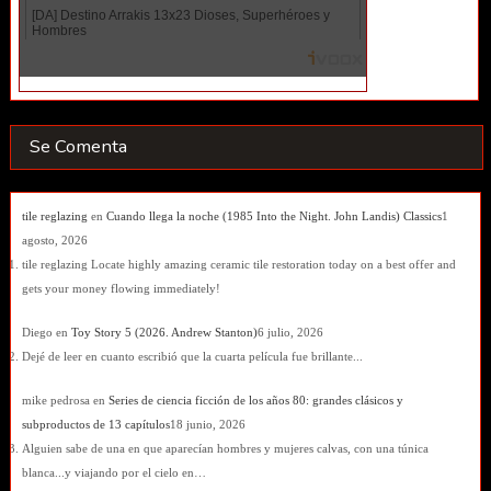
Se Comenta
tile reglazing
en
Cuando llega la noche (1985 Into the Night. John Landis) Classics
1
agosto, 2026
tile reglazing Locate highly amazing ceramic tile restoration today on a best offer and
gets your money flowing immediately!
Diego
en
Toy Story 5 (2026. Andrew Stanton)
6 julio, 2026
Dejé de leer en cuanto escribió que la cuarta película fue brillante...
mike pedrosa
en
Series de ciencia ficción de los años 80: grandes clásicos y
subproductos de 13 capítulos
18 junio, 2026
Alguien sabe de una en que aparecían hombres y mujeres calvas, con una túnica
blanca...y viajando por el cielo en…