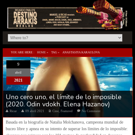
YOU ARE HERE :
HOME
»
TAG »
ANASTASIYA KARAULOVA
9
abril
2021
Uno cero uno, el límite de lo imposible
(2020. Odin vdokh. Elena Hazanov)
Ricar
09 abril 2021
Cine
,
Featured
No Comment
Basada en la biografía de Natalia Molchanova, campeona mundial de
buceo libre y apnea en su intento de superar los límites de lo imposible: