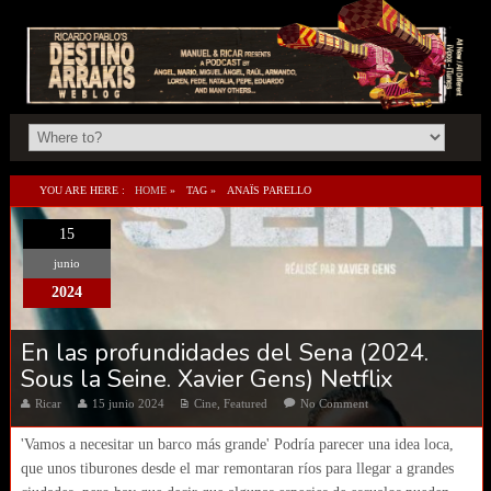
YOU ARE HERE :
HOME
»
TAG »
ANAÏS PARELLO
15
junio
2024
En las profundidades del Sena (2024.
Sous la Seine. Xavier Gens) Netflix
Ricar
15 junio 2024
Cine
,
Featured
No Comment
'Vamos a necesitar un barco más grande' Podría parecer una idea loca,
que unos tiburones desde el mar remontaran ríos para llegar a grandes