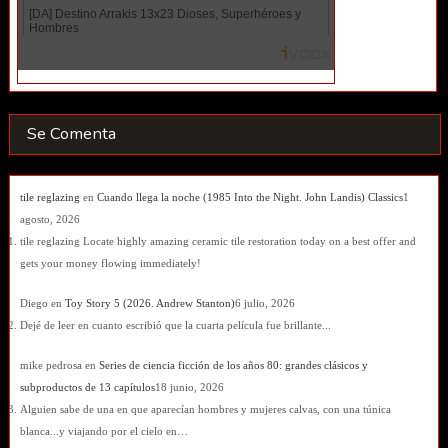
Se Comenta
tile reglazing
en
Cuando llega la noche (1985 Into the Night. John Landis) Classics
1
agosto, 2026
tile reglazing Locate highly amazing ceramic tile restoration today on a best offer and
gets your money flowing immediately!
Diego
en
Toy Story 5 (2026. Andrew Stanton)
6 julio, 2026
Dejé de leer en cuanto escribió que la cuarta película fue brillante...
mike pedrosa
en
Series de ciencia ficción de los años 80: grandes clásicos y
subproductos de 13 capítulos
18 junio, 2026
Alguien sabe de una en que aparecían hombres y mujeres calvas, con una túnica
blanca...y viajando por el cielo en…