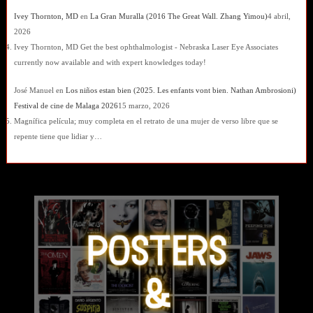
Ivey Thornton, MD
en
La Gran Muralla (2016 The Great Wall. Zhang Yimou)
4 abril,
2026
Ivey Thornton, MD Get the best ophthalmologist - Nebraska Laser Eye Associates
currently now available and with expert knowledges today!
José Manuel
en
Los niños estan bien (2025. Les enfants vont bien. Nathan Ambrosioni)
Festival de cine de Malaga 2026
15 marzo, 2026
Magnífica película; muy completa en el retrato de una mujer de verso libre que se
repente tiene que lidiar y…