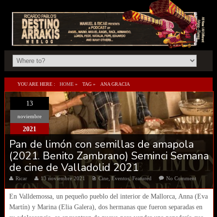
YOU ARE HERE :
HOME
»
TAG »
ANA GRACIA
13
noviembre
2021
Pan de limón con semillas de amapola
(2021. Benito Zambrano) Seminci Semana
de cine de Valladolid 2021
Ricar
13 noviembre 2021
Cine
,
Eventos
,
Featured
No Comment
En Valldemossa, un pequeño pueblo del interior de Mallorca, Anna (Eva
Martín) y Marina (Elia Galera), dos hermanas que fueron separadas en