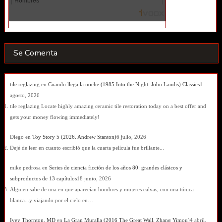
Se Comenta
tile reglazing
en
Cuando llega la noche (1985 Into the Night. John Landis) Classics
1
agosto, 2026
tile reglazing Locate highly amazing ceramic tile restoration today on a best offer and
gets your money flowing immediately!
Diego
en
Toy Story 5 (2026. Andrew Stanton)
6 julio, 2026
Dejé de leer en cuanto escribió que la cuarta película fue brillante...
mike pedrosa
en
Series de ciencia ficción de los años 80: grandes clásicos y
subproductos de 13 capítulos
18 junio, 2026
Alguien sabe de una en que aparecían hombres y mujeres calvas, con una túnica
blanca...y viajando por el cielo en…
Ivey Thornton, MD
en
La Gran Muralla (2016 The Great Wall. Zhang Yimou)
4 abril,