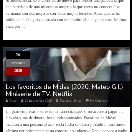
su adolescencia, se encuentran de nuevo para vender una panadería que
han heredado de una misteriosa mujer a la que creen no conocer. Las
hermanas son dos mujeres con vidas muy diferentes. Anna apenas ha
salido de la isla y sigue casada con un hombre al que ya no ama. Marina
viaja por ...
20
noviembre
2020
Los favoritos de Midas (2020. Mateo Gil.)
Miniserie de TV. Netflix
Ricar
20 noviembre 2020
Featured
,
Series
No Comment
Un gran empresario sufre un extraño chantaje: si no accede a pagar una
elevada suma de dinero, los autodenominados 'Favoritos de Midas'
matarán a una persona al azar en la fecha señalada y añadirán una nueva
víctima periódicamente hasta conseguir su objetivo Nadie conoce a nadie