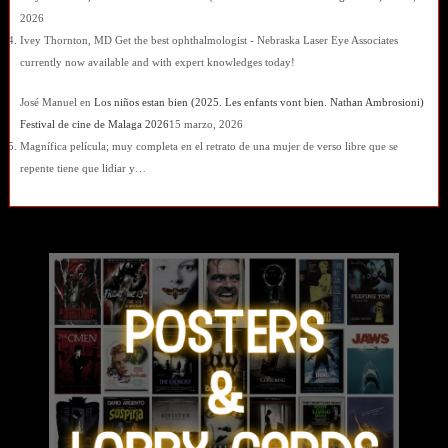
2026
Ivey Thornton, MD Get the best ophthalmologist - Nebraska Laser Eye Associates
currently now available and with expert knowledges today!
José Manuel
en
Los niños estan bien (2025. Les enfants vont bien. Nathan Ambrosioni)
Festival de cine de Malaga 2026
15 marzo, 2026
Magnífica película; muy completa en el retrato de una mujer de verso libre que se
repente tiene que lidiar y…