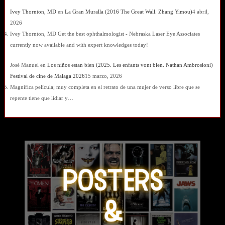
Ivey Thornton, MD
en
La Gran Muralla (2016 The Great Wall. Zhang Yimou)
4 abril,
2026
Ivey Thornton, MD Get the best ophthalmologist - Nebraska Laser Eye Associates
currently now available and with expert knowledges today!
José Manuel
en
Los niños estan bien (2025. Les enfants vont bien. Nathan Ambrosioni)
Festival de cine de Malaga 2026
15 marzo, 2026
Magnífica película; muy completa en el retrato de una mujer de verso libre que se
repente tiene que lidiar y…