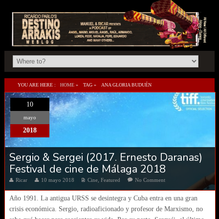
YOU ARE HERE :
HOME
»
TAG »
ANA GLORIA BUDUÉN
10
mayo
2018
Sergio & Sergei (2017. Ernesto Daranas)
Festival de cine de Málaga 2018
Ricar
10 mayo 2018
Cine
,
Featured
No Comment
Año 1991. La antigua URSS se desintegra y Cuba entra en una gran
crisis económica. Sergio, radioaficionado y profesor de Marxismo, no