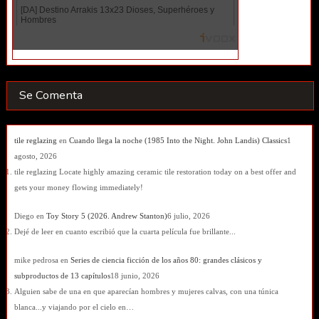
Se Comenta
tile reglazing
en
Cuando llega la noche (1985 Into the Night. John Landis) Classics
1
agosto, 2026
tile reglazing Locate highly amazing ceramic tile restoration today on a best offer and
gets your money flowing immediately!
Diego
en
Toy Story 5 (2026. Andrew Stanton)
6 julio, 2026
Dejé de leer en cuanto escribió que la cuarta película fue brillante...
mike pedrosa
en
Series de ciencia ficción de los años 80: grandes clásicos y
subproductos de 13 capítulos
18 junio, 2026
Alguien sabe de una en que aparecían hombres y mujeres calvas, con una túnica
blanca...y viajando por el cielo en…