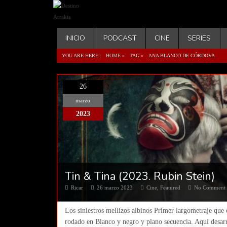
INICIO
PODCAST
CINE
SERIES
YOU ARE HERE :
HOME
»
TAG »
ANA BLANCO DE CÓRDOVA
26
marzo
2023
Tin & Tina (2023. Rubin Stein)
Ricar
26 marzo 2023
Cine
,
Featured
No Comment
Los siniestros mellizos albinos Primer largometraje que 
rodado en Blanco y negro y plano secuencia. Aquí desarro