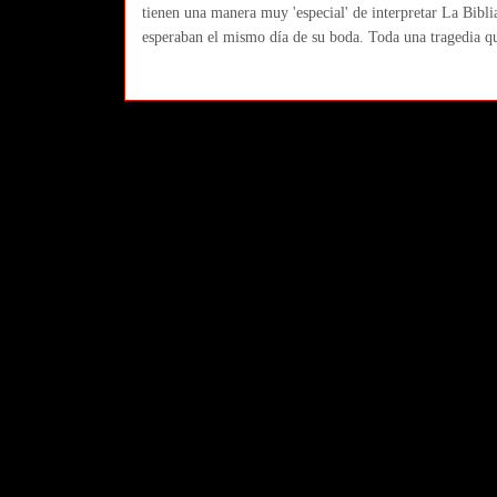
tienen una manera muy 'especial' de interpretar La Bibli
esperaban el mismo día de su boda. Toda una tragedia qu