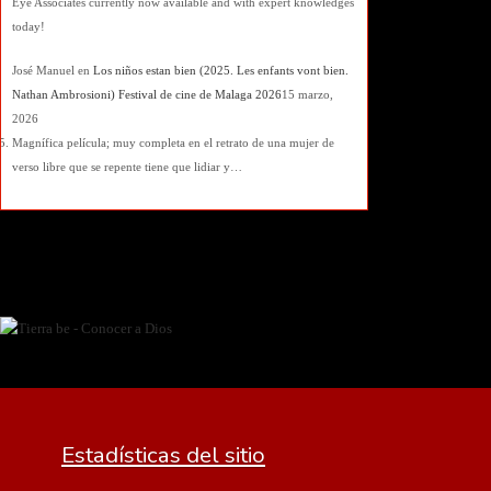
Eye Associates currently now available and with expert knowledges
today!
José Manuel
en
Los niños estan bien (2025. Les enfants vont bien.
Nathan Ambrosioni) Festival de cine de Malaga 2026
15 marzo,
2026
Magnífica película; muy completa en el retrato de una mujer de
verso libre que se repente tiene que lidiar y…
Estadísticas del sitio