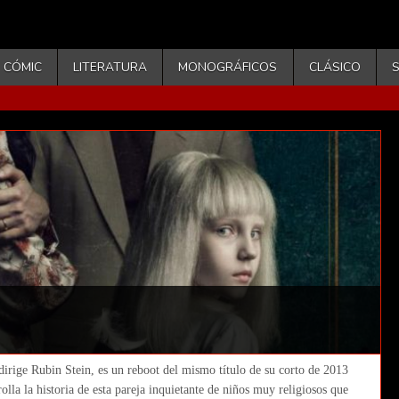
CÓMIC
LITERATURA
MONOGRÁFICOS
CLÁSICO
dirige Rubin Stein, es un reboot del mismo título de su corto de 2013
lla la historia de esta pareja inquietante de niños muy religiosos que