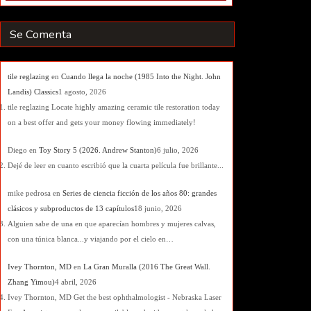
Se Comenta
tile reglazing
en
Cuando llega la noche (1985 Into the Night. John
Landis) Classics
1 agosto, 2026
tile reglazing Locate highly amazing ceramic tile restoration today
on a best offer and gets your money flowing immediately!
Diego
en
Toy Story 5 (2026. Andrew Stanton)
6 julio, 2026
Dejé de leer en cuanto escribió que la cuarta película fue brillante...
mike pedrosa
en
Series de ciencia ficción de los años 80: grandes
clásicos y subproductos de 13 capítulos
18 junio, 2026
Alguien sabe de una en que aparecían hombres y mujeres calvas,
con una túnica blanca...y viajando por el cielo en…
Ivey Thornton, MD
en
La Gran Muralla (2016 The Great Wall.
Zhang Yimou)
4 abril, 2026
Ivey Thornton, MD Get the best ophthalmologist - Nebraska Laser