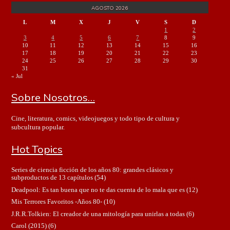
AGOSTO 2026
L
M
X
J
V
S
D
1
2
3
4
5
6
7
8
9
10
11
12
13
14
15
16
17
18
19
20
21
22
23
24
25
26
27
28
29
30
31
« Jul
Sobre Nosotros…
Cine, literatura, comics, videojuegos y todo tipo de cultura y
subcultura popular.
Hot Topics
Series de ciencia ficción de los años 80: grandes clásicos y
subproductos de 13 capítulos
(54)
Deadpool: Es tan buena que no te das cuenta de lo mala que es
(12)
Mis Terrores Favoritos -Años 80-
(10)
J.R.R.Tolkien: El creador de una mitología para unirlas a todas
(6)
Carol (2015)
(6)