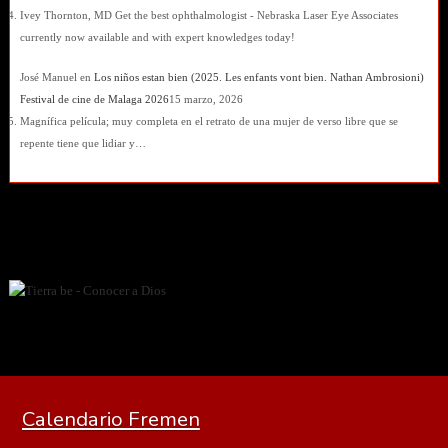
Ivey Thornton, MD Get the best ophthalmologist - Nebraska Laser Eye Associates
currently now available and with expert knowledges today!
José Manuel
en
Los niños estan bien (2025. Les enfants vont bien. Nathan Ambrosioni)
Festival de cine de Malaga 2026
15 marzo, 2026
Magnífica película; muy completa en el retrato de una mujer de verso libre que se
repente tiene que lidiar y…
Calendario Fremen