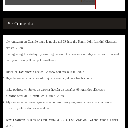
Se Comenta
tile reglazing
en
Cuando llega la noche (1985 Into the Night. John Landis) Classics
1
agosto, 2026
tile reglazing Locate highly amazing ceramic tile restoration today on a best offer and
gets your money flowing immediately!
Diego
en
Toy Story 5 (2026. Andrew Stanton)
6 julio, 2026
Dejé de leer en cuanto escribió que la cuarta película fue brillante...
mike pedrosa
en
Series de ciencia ficción de los años 80: grandes clásicos y
subproductos de 13 capítulos
18 junio, 2026
Alguien sabe de una en que aparecían hombres y mujeres calvas, con una túnica
blanca...y viajando por el cielo en…
Ivey Thornton, MD
en
La Gran Muralla (2016 The Great Wall. Zhang Yimou)
4 abril,
2026