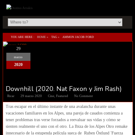
YOU ARE HERE :
HOME
»
TAG »
AMMON JACOB FORD
29
marzo
2020
Downhill (2020. Nat Faxon y Jim Rash)
Ricar
29 marzo 2020
Cine
,
Featured
No Comment
Tras escapar en el último instante de una avalancha durante unas
vacaciones familiares en los Alpes, una pareja de casados comienza a
tener problemas tras verse forzados a reevaluar sus vidas y cómo se
sienten realmente el uno con el otro. La Ibiza de los Alpes Otro remake
innecesario de la estupenda película sueca de Ruben Östlund 'Fuerza