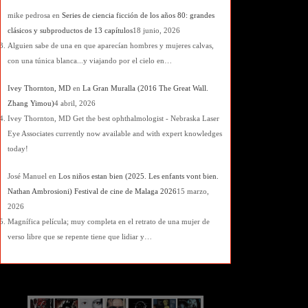
mike pedrosa
en
Series de ciencia ficción de los años 80: grandes
clásicos y subproductos de 13 capítulos
18 junio, 2026
Alguien sabe de una en que aparecían hombres y mujeres calvas,
con una túnica blanca...y viajando por el cielo en…
Ivey Thornton, MD
en
La Gran Muralla (2016 The Great Wall.
Zhang Yimou)
4 abril, 2026
Ivey Thornton, MD Get the best ophthalmologist - Nebraska Laser
Eye Associates currently now available and with expert knowledges
today!
José Manuel
en
Los niños estan bien (2025. Les enfants vont bien.
Nathan Ambrosioni) Festival de cine de Malaga 2026
15 marzo,
2026
Magnífica película; muy completa en el retrato de una mujer de
verso libre que se repente tiene que lidiar y…