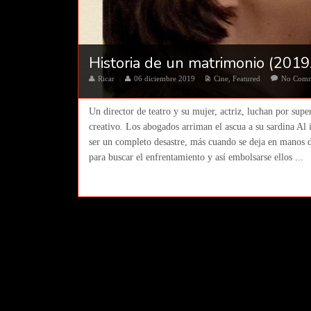
Historia de un matrimonio (2019
Ricar
06 diciembre 2019
Cine
,
Featured
No Com
Un director de teatro y su mujer, actriz, luchan por supe
creativo. Los abogados arriman el ascua a su sardina Al 
ser un completo desastre, más cuando se deja en manos d
para buscar el enfrentamiento y así embolsarse ellos ...