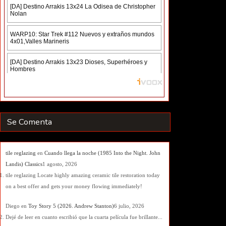
Se Comenta
tile reglazing
en
Cuando llega la noche (1985 Into the Night. John
Landis) Classics
1 agosto, 2026
tile reglazing Locate highly amazing ceramic tile restoration today
on a best offer and gets your money flowing immediately!
Diego
en
Toy Story 5 (2026. Andrew Stanton)
6 julio, 2026
Dejé de leer en cuanto escribió que la cuarta película fue brillante...