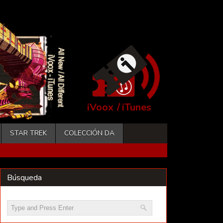
iVoox
/
iTunes
STAR TREK
COLECCIÓN DA
Búsqueda