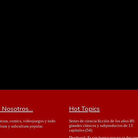
 Nosotros…
Hot Topics
Series de ciencia ficción de los años 80:
ratura, comics, videojuegos y todo
grandes clásicos y subproductos de 13
ltura y subcultura popular.
capítulos
(54)
Deadpool: Es tan buena que no te das cu