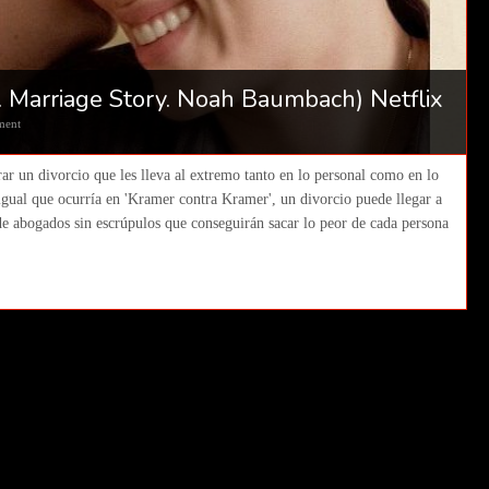
. Marriage Story. Noah Baumbach) Netflix
ment
rar un divorcio que les lleva al extremo tanto en lo personal como en lo
igual que ocurría en 'Kramer contra Kramer', un divorcio puede llegar a
e abogados sin escrúpulos que conseguirán sacar lo peor de cada persona