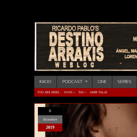
INICIO
PODCAST
CINE
SERIES
YOU ARE HERE :
HOME
»
TAG »
AMIR TALAI
6
diciembre
2019