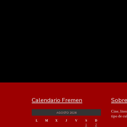
Calendario Fremen
Sobre
Cine, lite
AGOSTO 2026
tipo de cu
L
M
X
J
V
S
D
1
2