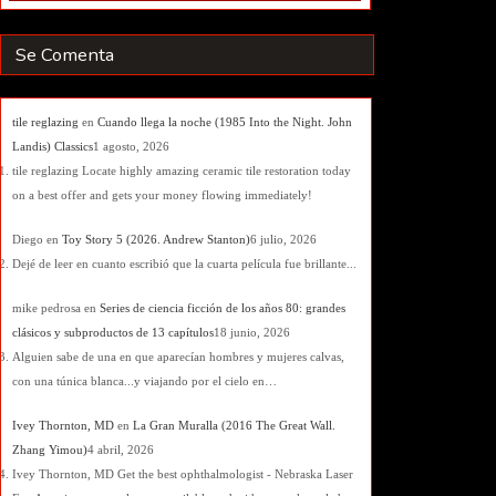
Se Comenta
tile reglazing
en
Cuando llega la noche (1985 Into the Night. John
Landis) Classics
1 agosto, 2026
tile reglazing Locate highly amazing ceramic tile restoration today
on a best offer and gets your money flowing immediately!
Diego
en
Toy Story 5 (2026. Andrew Stanton)
6 julio, 2026
Dejé de leer en cuanto escribió que la cuarta película fue brillante...
mike pedrosa
en
Series de ciencia ficción de los años 80: grandes
clásicos y subproductos de 13 capítulos
18 junio, 2026
Alguien sabe de una en que aparecían hombres y mujeres calvas,
con una túnica blanca...y viajando por el cielo en…
Ivey Thornton, MD
en
La Gran Muralla (2016 The Great Wall.
Zhang Yimou)
4 abril, 2026
Ivey Thornton, MD Get the best ophthalmologist - Nebraska Laser