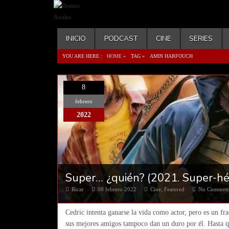
INICIO
PODCAST
CINE
SERIES
YOU ARE HERE :
HOME
»
TAG »
AMIN HARFOUCH
8
febrero
2022
Super… ¿quién? (2021. Super-hér
Ricar
08 febrero 2022
Cine
,
Featured
No Commen
Cedric intenta ganarse la vida como actor, pero es un fr
sus mejores amigos tampoco dan un duro por él. Hasta qu