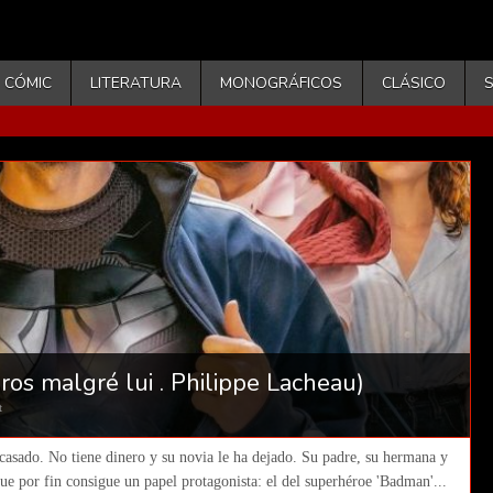
CÓMIC
LITERATURA
MONOGRÁFICOS
CLÁSICO
os malgré lui . Philippe Lacheau)
t
acasado. No tiene dinero y su novia le ha dejado. Su padre, su hermana y
e por fin consigue un papel protagonista: el del superhéroe 'Badman'...