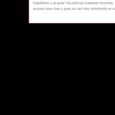
Superhéroe a su pesar Una película realmente divertida, 
sacarnos unas risas y pasar un rato muy entretenido en s