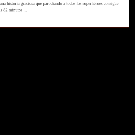
una historia graciosa que parodiando a todos los superhéroes consigue
us 82 minutos ...