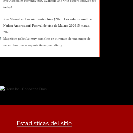
Eye Associates currently now available and with expert knowledges
today!
José Manuel
en
Los niños estan bien (2025. Les enfants vont bien.
Nathan Ambrosioni) Festival de cine de Malaga 2026
15 marzo,
2026
Magnífica película; muy completa en el retrato de una mujer de
verso libre que se repente tiene que lidiar y…
Estadísticas del sitio