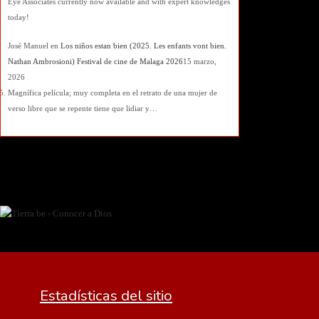
Eye Associates currently now available and with expert knowledges
today!
José Manuel
en
Los niños estan bien (2025. Les enfants vont bien.
Nathan Ambrosioni) Festival de cine de Malaga 2026
15 marzo,
2026
Magnífica película; muy completa en el retrato de una mujer de
verso libre que se repente tiene que lidiar y…
Estadísticas del sitio