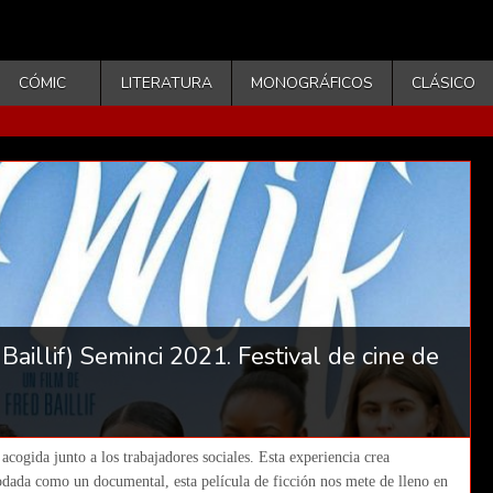
CÓMIC
LITERATURA
MONOGRÁFICOS
CLÁSICO
 Baillif) Seminci 2021. Festival de cine de
acogida junto a los trabajadores sociales. Esta experiencia crea
Rodada como un documental, esta película de ficción nos mete de lleno en