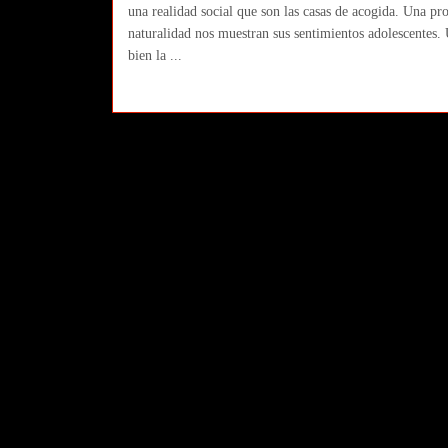
una realidad social que son las casas de acogida. Una pro
naturalidad nos muestran sus sentimientos adolescentes.
bien la ...