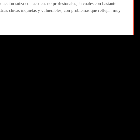
ducción suiza con actrices no profesionales, la cuales con bastante
 Unas chicas inquietas y vulnerables, con problemas que reflejan muy