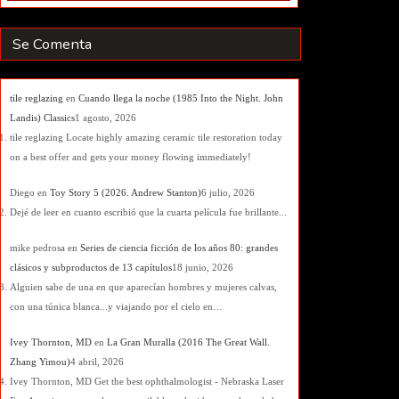
Se Comenta
tile reglazing
en
Cuando llega la noche (1985 Into the Night. John
Landis) Classics
1 agosto, 2026
tile reglazing Locate highly amazing ceramic tile restoration today
on a best offer and gets your money flowing immediately!
Diego
en
Toy Story 5 (2026. Andrew Stanton)
6 julio, 2026
Dejé de leer en cuanto escribió que la cuarta película fue brillante...
mike pedrosa
en
Series de ciencia ficción de los años 80: grandes
clásicos y subproductos de 13 capítulos
18 junio, 2026
Alguien sabe de una en que aparecían hombres y mujeres calvas,
con una túnica blanca...y viajando por el cielo en…
Ivey Thornton, MD
en
La Gran Muralla (2016 The Great Wall.
Zhang Yimou)
4 abril, 2026
Ivey Thornton, MD Get the best ophthalmologist - Nebraska Laser