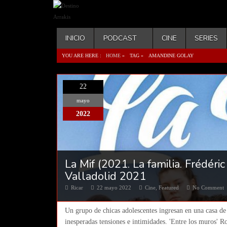
INICIO
PODCAST
CINE
SERIES
YOU ARE HERE :
HOME
»
TAG »
AMANDINE GOLAY
22
mayo
2022
La Mif (2021. La familia. Frédéric
Valladolid 2021
Ricar
22 mayo 2022
Cine
,
Featured
No Comment
Un grupo de chicas adolescentes ingresan en una casa de 
inesperadas tensiones e intimidades. 'Entre los muros' 