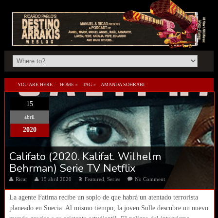
YOU ARE HERE :
HOME
»
TAG »
AMANDA SOHRABI
15
abril
2020
Califato (2020. Kalifat. Wilhelm
Behrman) Serie TV Netflix
Ricar
15 abril 2020
Featured
,
Series
No Comment
La agente Fatima recibe un soplo de que habrá un atentado terrorista
planeado en Suecia. Al mismo tiempo, la joven Sulle descubre un nuevo