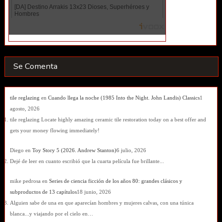
Se Comenta
tile reglazing
en
Cuando llega la noche (1985 Into the Night. John Landis) Classics
1
agosto, 2026
tile reglazing Locate highly amazing ceramic tile restoration today on a best offer and
gets your money flowing immediately!
Diego
en
Toy Story 5 (2026. Andrew Stanton)
6 julio, 2026
Dejé de leer en cuanto escribió que la cuarta película fue brillante...
mike pedrosa
en
Series de ciencia ficción de los años 80: grandes clásicos y
subproductos de 13 capítulos
18 junio, 2026
Alguien sabe de una en que aparecían hombres y mujeres calvas, con una túnica
blanca...y viajando por el cielo en…