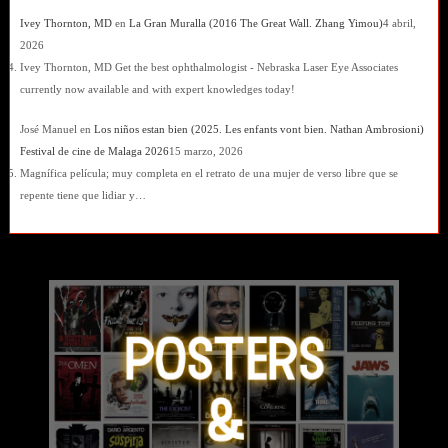
Ivey Thornton, MD
en
La Gran Muralla (2016 The Great Wall. Zhang Yimou)
4 abril,
2026
Ivey Thornton, MD Get the best ophthalmologist - Nebraska Laser Eye Associates
currently now available and with expert knowledges today!
José Manuel
en
Los niños estan bien (2025. Les enfants vont bien. Nathan Ambrosioni)
Festival de cine de Malaga 2026
15 marzo, 2026
Magnífica película; muy completa en el retrato de una mujer de verso libre que se
repente tiene que lidiar y…