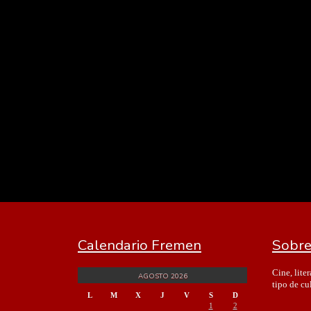
Calendario Fremen
Sobre
Cine, lite
AGOSTO 2026
tipo de cu
L
M
X
J
V
S
D
1
2