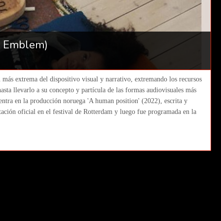
s Emblem)
más extrema del dispositivo visual y narrativo, extremando los recursos
sta llevarlo a su concepto y partícula de las formas audiovisuales más
entra en la producción noruega 'A human position' (2022), escrita y
ación oficial en el festival de Rotterdam y luego fue programada en la