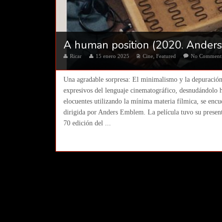
A human position (2020. Ander
Ricar
15 enero 2025
Cine
,
Featured
No Comment
Una agradable sorpresa: El minimalismo y la depuración 
expresivos del lenguaje cinematográfico, desnudándolo ha
elocuentes utilizando la mínima materia fílmica, se encu
dirigida por Anders Emblem. La película tuvo su present
70 edición del ...