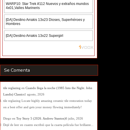
Se Comenta
tile reglazing
en
Cuando llega la noche (1985 Into the Night. John
Landis) Classics
1 agosto, 2026
tile reglazing Locate highly amazing ceramic tile restoration today
on a best offer and gets your money flowing immediately!
Diego
en
Toy Story 5 (2026. Andrew Stanton)
6 julio, 2026
Dejé de leer en cuanto escribió que la cuarta película fue brillante...