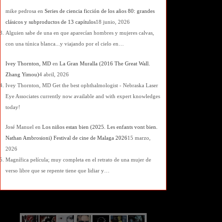
mike pedrosa
en
Series de ciencia ficción de los años 80: grandes
clásicos y subproductos de 13 capítulos
18 junio, 2026
Alguien sabe de una en que aparecían hombres y mujeres calvas,
con una túnica blanca...y viajando por el cielo en…
Ivey Thornton, MD
en
La Gran Muralla (2016 The Great Wall.
Zhang Yimou)
4 abril, 2026
Ivey Thornton, MD Get the best ophthalmologist - Nebraska Laser
Eye Associates currently now available and with expert knowledges
today!
José Manuel
en
Los niños estan bien (2025. Les enfants vont bien.
Nathan Ambrosioni) Festival de cine de Malaga 2026
15 marzo,
2026
Magnífica película; muy completa en el retrato de una mujer de
verso libre que se repente tiene que lidiar y…