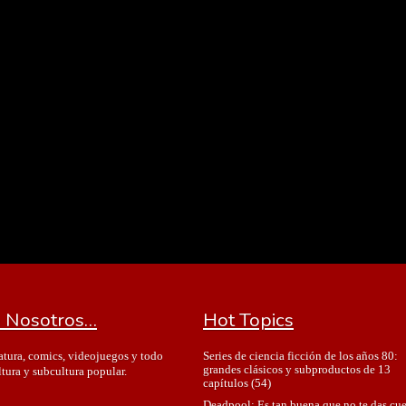
 Nosotros…
Hot Topics
Series de ciencia ficción de los años 80:
ratura, comics, videojuegos y todo
grandes clásicos y subproductos de 13
ltura y subcultura popular.
capítulos
(54)
Deadpool: Es tan buena que no te das cu