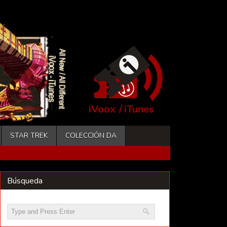
iVoox
/
iTunes
STAR TREK
COLECCIÓN DA
Búsqueda