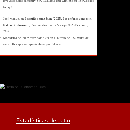
Eye Associates currently now available and with expert knowledges
today!
José Manuel
en
Los niños estan bien (2025. Les enfants vont bien.
Nathan Ambrosioni) Festival de cine de Malaga 2026
15 marzo,
2026
Magnífica película; muy completa en el retrato de una mujer de
verso libre que se repente tiene que lidiar y…
Estadísticas del sitio