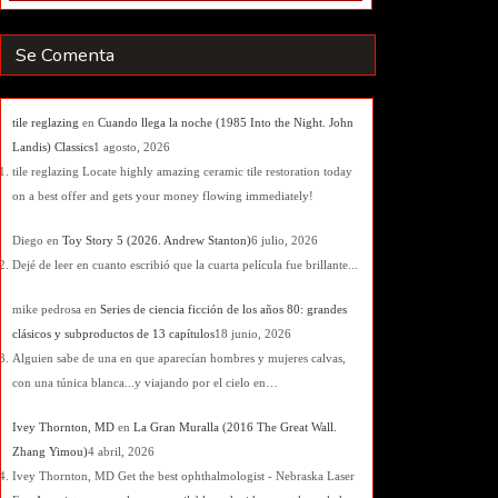
Se Comenta
tile reglazing
en
Cuando llega la noche (1985 Into the Night. John
Landis) Classics
1 agosto, 2026
tile reglazing Locate highly amazing ceramic tile restoration today
on a best offer and gets your money flowing immediately!
Diego
en
Toy Story 5 (2026. Andrew Stanton)
6 julio, 2026
Dejé de leer en cuanto escribió que la cuarta película fue brillante...
mike pedrosa
en
Series de ciencia ficción de los años 80: grandes
clásicos y subproductos de 13 capítulos
18 junio, 2026
Alguien sabe de una en que aparecían hombres y mujeres calvas,
con una túnica blanca...y viajando por el cielo en…
Ivey Thornton, MD
en
La Gran Muralla (2016 The Great Wall.
Zhang Yimou)
4 abril, 2026
Ivey Thornton, MD Get the best ophthalmologist - Nebraska Laser