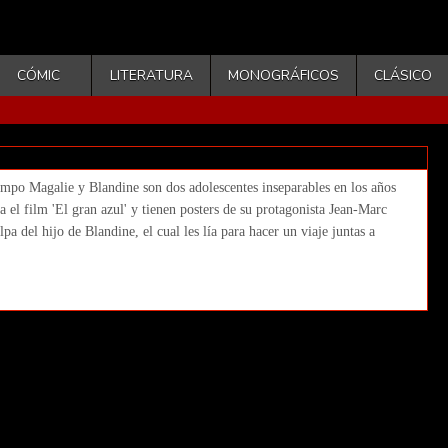
CÓMIC
LITERATURA
MONOGRÁFICOS
CLÁSICO
 (2022. Les Cyclades. Marc Fitoussi)
iempo Magalie y Blandine son dos adolescentes inseparables en los años
a el film 'El gran azul' y tienen posters de su protagonista Jean-Marc
pa del hijo de Blandine, el cual les lía para hacer un viaje juntas a