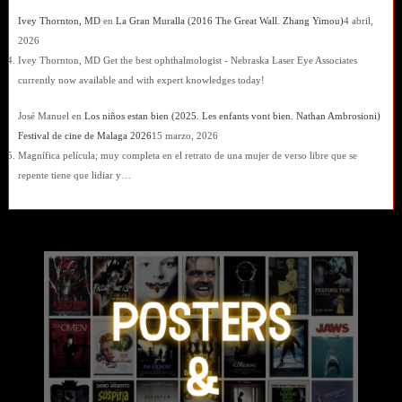
Ivey Thornton, MD
en
La Gran Muralla (2016 The Great Wall. Zhang Yimou)
4 abril,
2026
Ivey Thornton, MD Get the best ophthalmologist - Nebraska Laser Eye Associates
currently now available and with expert knowledges today!
José Manuel
en
Los niños estan bien (2025. Les enfants vont bien. Nathan Ambrosioni)
Festival de cine de Malaga 2026
15 marzo, 2026
Magnífica película; muy completa en el retrato de una mujer de verso libre que se
repente tiene que lidiar y…