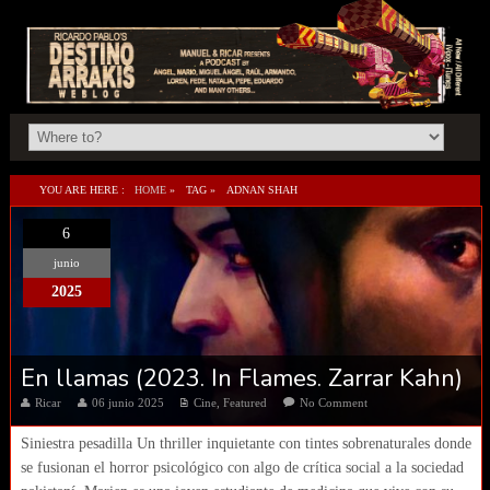
YOU ARE HERE :
HOME
»
TAG »
ADNAN SHAH
6
junio
2025
En llamas (2023. In Flames. Zarrar Kahn)
Ricar
06 junio 2025
Cine
,
Featured
No Comment
Siniestra pesadilla Un thriller inquietante con tintes sobrenaturales donde
se fusionan el horror psicológico con algo de crítica social a la sociedad