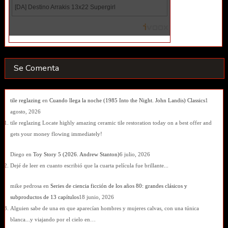
Se Comenta
tile reglazing
en
Cuando llega la noche (1985 Into the Night. John Landis) Classics
1
agosto, 2026
tile reglazing Locate highly amazing ceramic tile restoration today on a best offer and
gets your money flowing immediately!
Diego
en
Toy Story 5 (2026. Andrew Stanton)
6 julio, 2026
Dejé de leer en cuanto escribió que la cuarta película fue brillante...
mike pedrosa
en
Series de ciencia ficción de los años 80: grandes clásicos y
subproductos de 13 capítulos
18 junio, 2026
Alguien sabe de una en que aparecían hombres y mujeres calvas, con una túnica
blanca...y viajando por el cielo en…