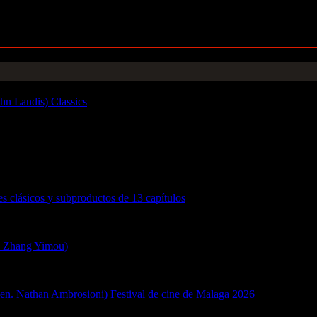
ohn Landis) Classics
1 agosto, 2026
oday on a best offer and gets your money flowing immediately!
e...
des clásicos y subproductos de 13 capítulos
18 junio, 2026
, con una túnica blanca...y viajando por el cielo en…
. Zhang Yimou)
4 abril, 2026
ser Eye Associates currently now available and with expert knowledge
bien. Nathan Ambrosioni) Festival de cine de Malaga 2026
15 marzo, 20