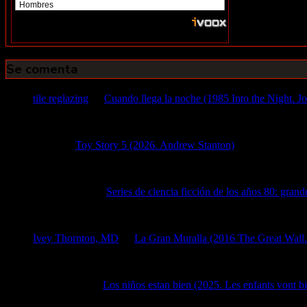
Se comenta
tile reglazing
en
Cuando llega la noche (1985 Into the Night. J
tile reglazing Locate highly amazing ceramic tile restoration t
Diego
en
Toy Story 5 (2026. Andrew Stanton)
6 julio, 2026
Dejé de leer en cuanto escribió que la cuarta película fue brillant
mike pedrosa
en
Series de ciencia ficción de los años 80: gran
Alguien sabe de una en que aparecían hombres y mujeres calvas
Ivey Thornton, MD
en
La Gran Muralla (2016 The Great Wall
Ivey Thornton, MD Get the best ophthalmologist - Nebraska La
José Manuel
en
Los niños estan bien (2025. Les enfants vont 