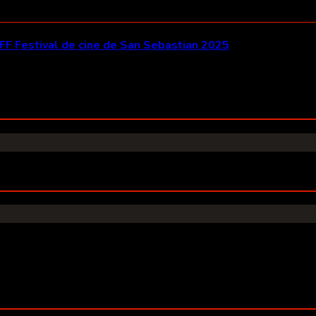
IFF Festival de cine de San Sebastian 2025
emente en hechos reales, Amaia es una joven guarida civil que se infiltra
película abarca una década donde vivirá todos los atentados y secuestros