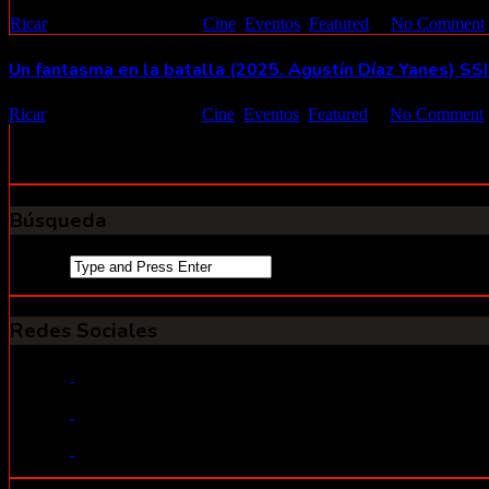
Ricar
02 octubre 2025
Cine
,
Eventos
,
Featured
No Comment
Un fantasma en la batalla (2025. Agustín Díaz Yanes) SS
Ricar
02 octubre 2025
Cine
,
Eventos
,
Featured
No Comment
Las comparaciones con 'La infiltrada' son inevitables. Se inspira libr
localizar los zulos donde se esconden los explosivos y las armas. La 
un tiro en la cabeza. También veremos de forma documental ...
Búsqueda
Search
for:
Redes Sociales