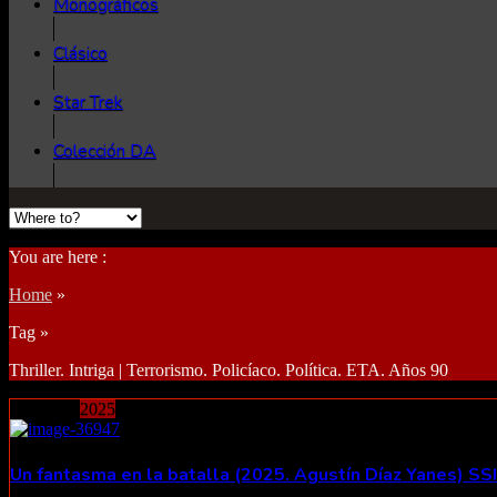
Monográficos
Clásico
Star Trek
Colección DA
You are here :
Home
»
Tag »
Thriller. Intriga | Terrorismo. Policíaco. Política. ETA. Años 90
2
octubre
2025
Un fantasma en la batalla (2025. Agustín Díaz Yanes) SS