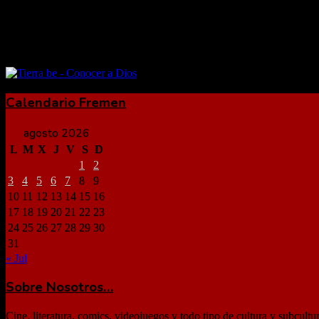
Magnífica película; muy completa en el retrato de una mujer de 
Calendario Fremen
agosto 2026
L
M
X
J
V
S
D
1
2
3
4
5
6
7
8
9
10
11
12
13
14
15
16
17
18
19
20
21
22
23
24
25
26
27
28
29
30
31
« Jul
Sobre Nosotros…
Cine, literatura, comics, videojuegos y todo tipo de cultura y subcultu