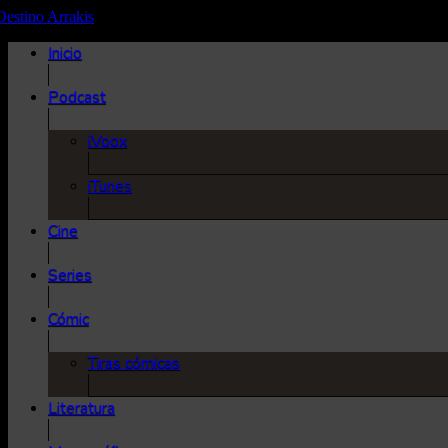
Inicio
Podcast
iVoox
iTunes
Cine
Series
Cómic
Tiras cómicas
Literatura