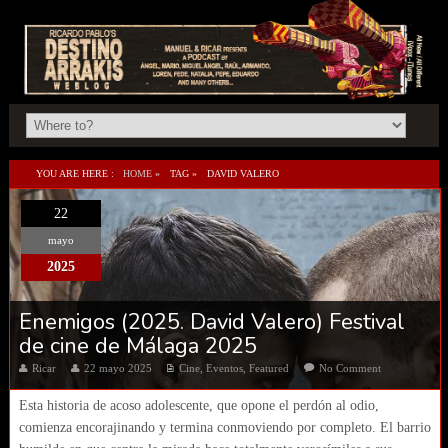
YOU ARE HERE :
HOME
»
TAG »
DAVID VALERO
22
mayo
2025
Enemigos (2025. David Valero) Festival
de cine de Málaga 2025
Ricar
22 mayo 2025
Cine
,
Eventos
,
Featured
No Comment
Esta historia de acoso adolescente, que opone el perdón al odio,
comienza encorajinando y termina conmoviendo por completo. El barrio