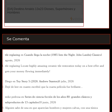
Se Comenta
tile reglazing
en
Cuando llega la noche (1985 Into the Night. John Landis) Classics
1
agosto, 2026
tile reglazing Locate highly amazing ceramic tile restoration today on a best offer and
gets your money flowing immediately!
Diego
en
Toy Story 5 (2026. Andrew Stanton)
6 julio, 2026
Dejé de leer en cuanto escribió que la cuarta película fue brillante...
mike pedrosa
en
Series de ciencia ficción de los años 80: grandes clásicos y
subproductos de 13 capítulos
18 junio, 2026
Alguien sabe de una en que aparecían hombres y mujeres calvas, con una túnica