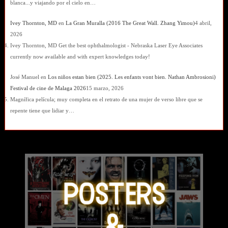
blanca...y viajando por el cielo en…
Ivey Thornton, MD
en
La Gran Muralla (2016 The Great Wall. Zhang Yimou)
4 abril,
2026
Ivey Thornton, MD Get the best ophthalmologist - Nebraska Laser Eye Associates
currently now available and with expert knowledges today!
José Manuel
en
Los niños estan bien (2025. Les enfants vont bien. Nathan Ambrosioni)
Festival de cine de Malaga 2026
15 marzo, 2026
Magnífica película; muy completa en el retrato de una mujer de verso libre que se
repente tiene que lidiar y…