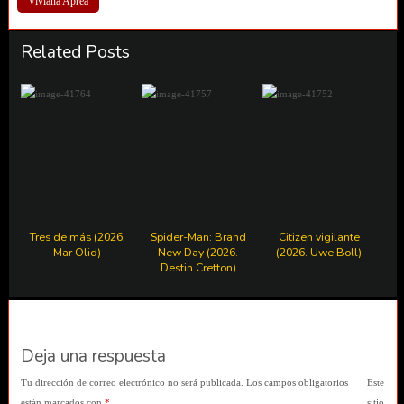
Viviana Aprea
Related Posts
Tres de más (2026.
Spider-Man: Brand
Citizen vigilante
Mar Olid)
New Day (2026.
(2026. Uwe Boll)
Destin Cretton)
Deja una respuesta
Tu dirección de correo electrónico no será publicada.
Los campos obligatorios
Este
están marcados con
*
sitio