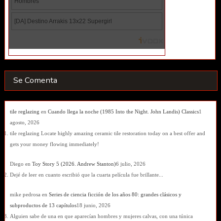
Se Comenta
tile reglazing
en
Cuando llega la noche (1985 Into the Night. John Landis) Classics
1
agosto, 2026
tile reglazing Locate highly amazing ceramic tile restoration today on a best offer and
gets your money flowing immediately!
Diego
en
Toy Story 5 (2026. Andrew Stanton)
6 julio, 2026
Dejé de leer en cuanto escribió que la cuarta película fue brillante...
mike pedrosa
en
Series de ciencia ficción de los años 80: grandes clásicos y
subproductos de 13 capítulos
18 junio, 2026
Alguien sabe de una en que aparecían hombres y mujeres calvas, con una túnica