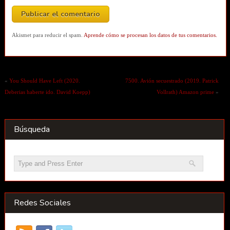
Akismet para reducir el spam.
Aprende cómo se procesan los datos de tus comentarios.
«
You Should Have Left (2020.
7500. Avión secuestrado (2019. Patrick
Deberias haberte ido. David Koepp)
Vollrath) Amazon prime
»
Búsqueda
Redes Sociales