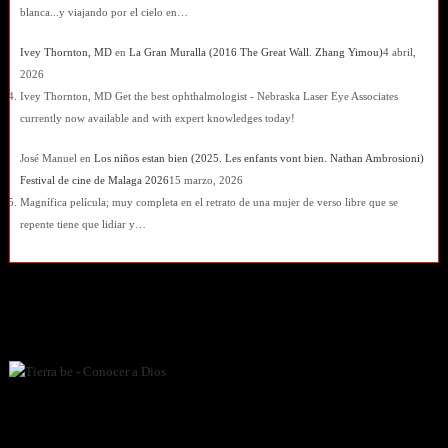
blanca...y viajando por el cielo en…
Ivey Thornton, MD
en
La Gran Muralla (2016 The Great Wall. Zhang Yimou)
4 abril,
2026
Ivey Thornton, MD Get the best ophthalmologist - Nebraska Laser Eye Associates
currently now available and with expert knowledges today!
José Manuel
en
Los niños estan bien (2025. Les enfants vont bien. Nathan Ambrosioni)
Festival de cine de Malaga 2026
15 marzo, 2026
Magnífica película; muy completa en el retrato de una mujer de verso libre que se
repente tiene que lidiar y…