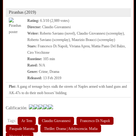
Piranhas (2019)
Rating:
6.3/10 (2,989 votes)
Director:
Claudio Giovannesi
Writer:
Roberto Saviano (novel), Claudio Giovannesi (screenplay),
Roberto Saviano (screenplay), Maurizio Braucci (screenplay)
Stars:
Francesco Di Napoli, Viviana Aprea, Mattia Piano Del Balzo,
Ciro Vecchione
Runtime:
105 min
Rated:
N/A
Genre:
Crime, Drama
Released:
13 Feb 2019
Plot:
A gang of teenage boys stalk the streets of Naples armed with hand guns and
AK-47s to do their mob bosses' bidding.
Calificación:
Tags:
Ar Tem
Claudio Giovannesi
Francesco Di Napoli
Pasquale Marotta
Thriller. Drama | Adolescencia. Mafia