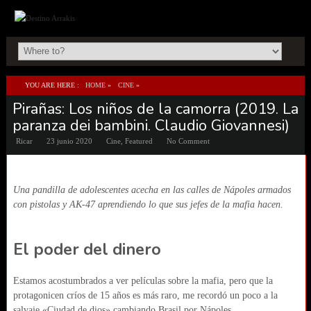
YOU ARE HERE :
HOME
»
CINE
»
Pirañas: Los niños de la camorra (2019. La
PIRAÑAS: LOS NIÑOS DE LA CAMORRA (2019. LA PARANZA DEI BAMBINI. CLAUDIO
paranza dei bambini. Claudio Giovannesi)
GIOVANNESI)
Ricar
23 junio 2020
Cine
,
Featured
No Comment
Una pandilla de adolescentes acecha en las calles de Nápoles armados
con pistolas y AK-47 aprendiendo lo que sus jefes de la mafia hacen.
El poder del dinero
Estamos acostumbrados a ver películas sobre la mafia, pero que la
protagonicen críos de 15 años es más raro, me recordó un poco a la
salvaje «Ciudad de dios» cambiando Brasil por Nápoles.